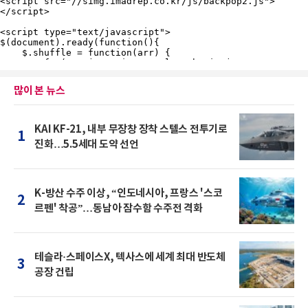
많이 본 뉴스
KAI KF-21, 내부 무장창 장착 스텔스 전투기로
1
진화…5.5세대 도약 선언
K-방산 수주 이상, “인도네시아, 프랑스 '스코
2
르펜' 착공”…동남아 잠수함 수주전 격화
테슬라·스페이스X, 텍사스에 세계 최대 반도체
3
공장 건립