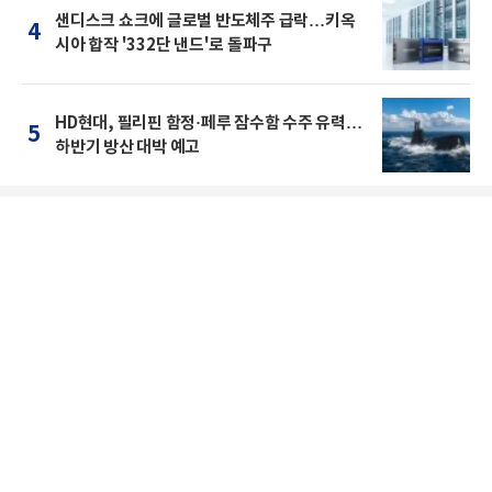
샌디스크 쇼크에 글로벌 반도체주 급락…키옥
4
시아 합작 '332단 낸드'로 돌파구
HD현대, 필리핀 함정·페루 잠수함 수주 유력…
5
하반기 방산 대박 예고