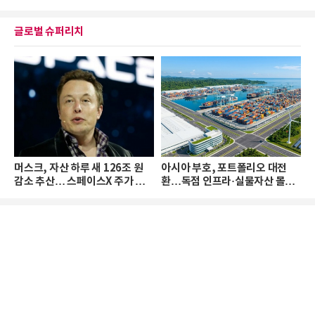
글로벌 슈퍼리치
머스크, 자산 하루 새 126조 원
아시아 부호, 포트폴리오 대전
감소 추산… 스페이스X 주가 하
환…독점 인프라·실물자산 몰린
락 때문
다