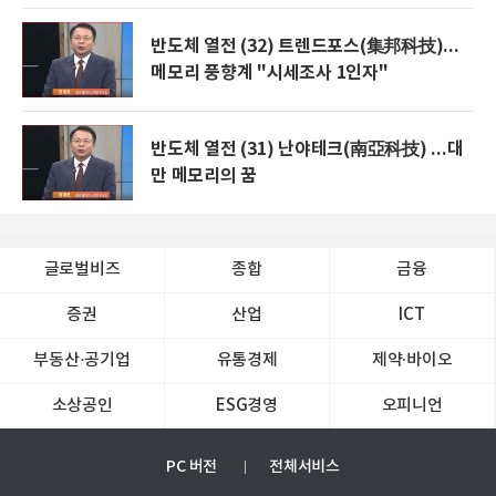
반도체 열전 (32) 트렌드포스(集邦科技)...
메모리 풍향계 "시세조사 1인자"
반도체 열전 (31) 난야테크(南亞科技) ...대
만 메모리의 꿈
글로벌비즈
종합
금융
증권
산업
ICT
부동산·공기업
유통경제
제약∙바이오
소상공인
ESG경영
오피니언
PC 버전
전체서비스