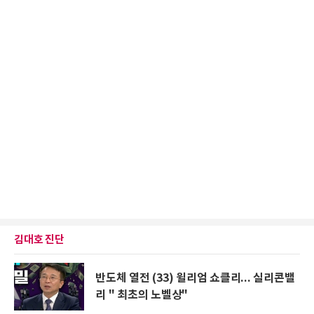
김대호 진단
반도체 열전 (33) 윌리엄 쇼클리... 실리콘밸
리 " 최초의 노벨상"