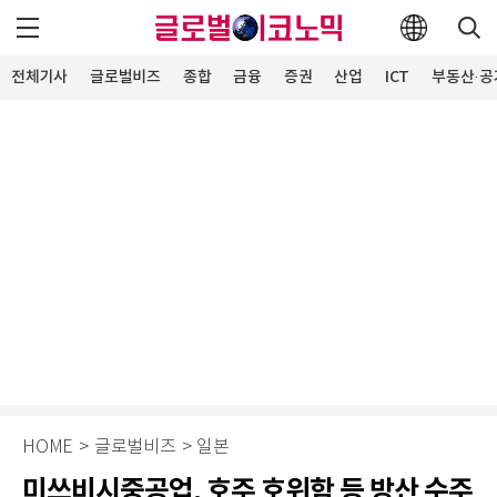
전체기사
글로벌비즈
종합
금융
증권
산업
ICT
부동산·공
HOME
>
글로벌비즈
>
일본
미쓰비시중공업, 호주 호위함 등 방산 수주