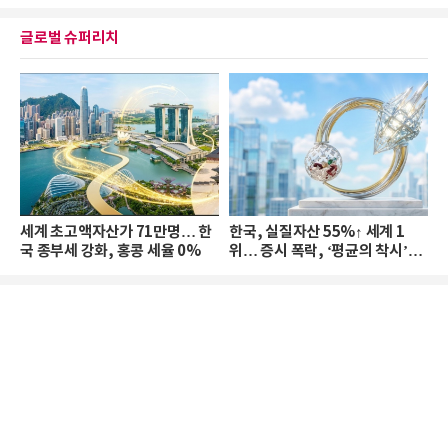
글로벌 슈퍼리치
세계 초고액자산가 71만명… 한
한국, 실질자산 55%↑ 세계 1
국 종부세 강화, 홍콩 세율 0%
위… 증시 폭락, ‘평균의 착시’와
부의 유동성 위기