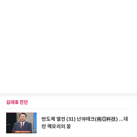
김대호 진단
반도체 열전 (31) 난야테크(南亞科技) ...대
만 메모리의 꿈