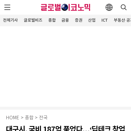
전체기사
글로벌비즈
종합
금융
증권
산업
ICT
부동산·공
HOME
>
종합
>
전국
대구시, 국비 187억 품었다…‘딥테크 창업