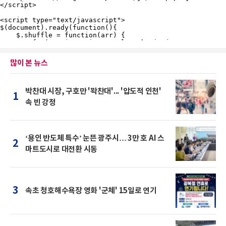
많이 본 뉴스
박찬대 시장, 구호만 '꽉찬대'... '압도적 인천'
1
속 빈 강정
‘용인 반도체 특수’ 눈뜬 광주시… 3만 호 AI 스
2
마트도시로 대전환 시동
3
속초 청호해수욕장 영화 '군체' 15일로 연기