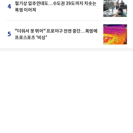
절기상 입추인데도…수도권 39도까지 치솟는
4
폭염 이어져
"더워서 못 뛰어" 프로야구 전면 중단…폭염에
5
프로스포츠 '비상'