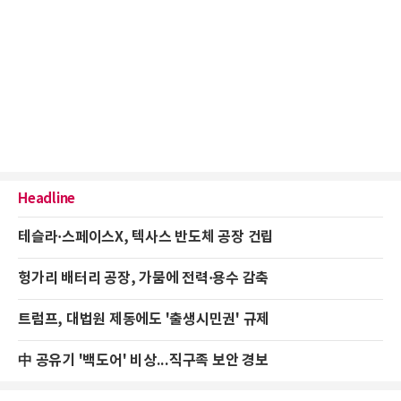
Headline
테슬라·스페이스X, 텍사스 반도체 공장 건립
헝가리 배터리 공장, 가뭄에 전력·용수 감축
트럼프, 대법원 제동에도 '출생시민권' 규제
中 공유기 '백도어' 비상...직구족 보안 경보