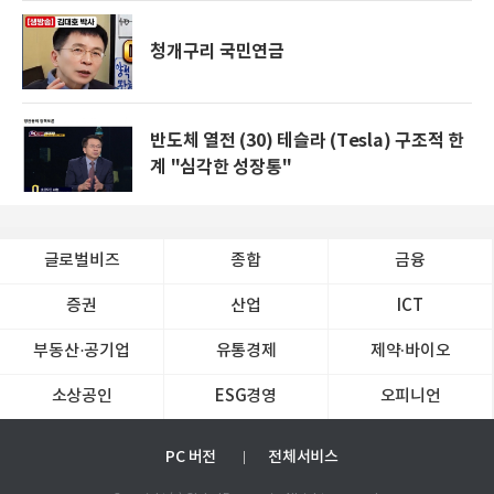
청개구리 국민연금
반도체 열전 (30) 테슬라 (Tesla) 구조적 한
계 "심각한 성장통"
글로벌비즈
종합
금융
증권
산업
ICT
부동산·공기업
유통경제
제약∙바이오
소상공인
ESG경영
오피니언
PC 버전
전체서비스