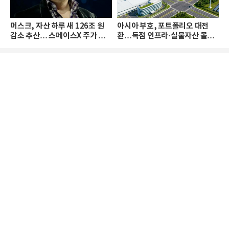
머스크, 자산 하루 새 126조 원
아시아 부호, 포트폴리오 대전
감소 추산… 스페이스X 주가 하
환…독점 인프라·실물자산 몰린
락 때문
다