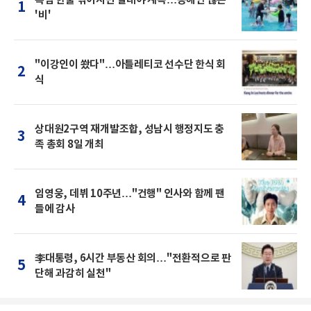
1
'비'
"이강인이 쐈다"…아틀레티코 선수단 한식 회
2
식
상대원2구역 재개발조합, 성남시 행정지도 충
3
족 총회 8일 개최
임영웅, 데뷔 10주년…"건행" 인사와 함께 팬
4
들에 감사
李대통령, 6시간 부동산 회의…"전환적으로 판
5
단해 과감히 실천"