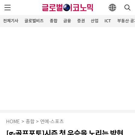
전체기사
글로벌비즈
종합
금융
증권
산업
ICT
부동산·공
HOME
>
종합
>
연예·스포츠
[g-골프포토]시즌 첫 우승을 노리는 박현