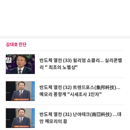
김대호 진단
반도체 열전 (33) 윌리엄 쇼클리... 실리콘밸
리 " 최초의 노벨상"
반도체 열전 (32) 트렌드포스(集邦科技)...
메모리 풍향계 "시세조사 1인자"
반도체 열전 (31) 난야테크(南亞科技) ...대
만 메모리의 꿈