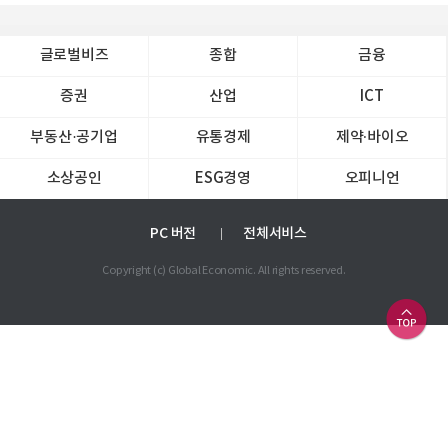
글로벌비즈
종합
금융
증권
산업
ICT
부동산·공기업
유통경제
제약∙바이오
소상공인
ESG경영
오피니언
PC 버전
전체서비스
Copyright (c) Global Economic. All rights reserved.