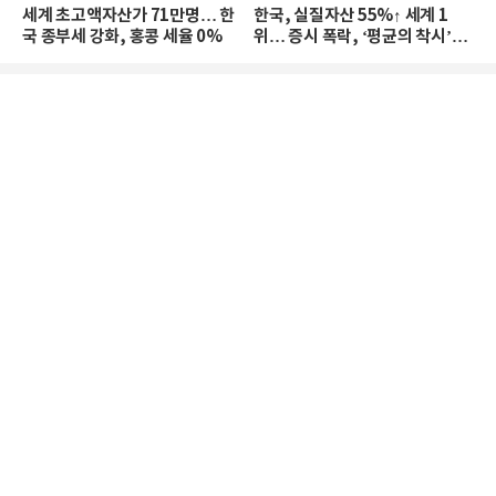
세계 초고액자산가 71만명… 한
한국, 실질자산 55%↑ 세계 1
국 종부세 강화, 홍콩 세율 0%
위… 증시 폭락, ‘평균의 착시’와
부의 유동성 위기