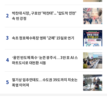
박찬대 시장, 구호만 '꽉찬대'... '압도적 인천'
2
속 빈 강정
3
속초 청호해수욕장 영화 '군체' 15일로 연기
‘용인 반도체 특수’ 눈뜬 광주시… 3만 호 AI 스
4
마트도시로 대전환 시동
절기상 입추인데도…수도권 39도까지 치솟는
5
폭염 이어져