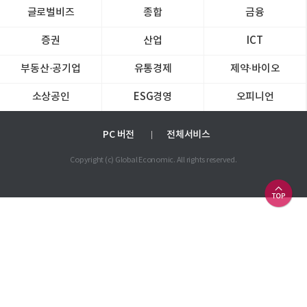
글로벌비즈
종합
금융
증권
산업
ICT
부동산·공기업
유통경제
제약∙바이오
소상공인
ESG경영
오피니언
PC 버전
전체서비스
Copyright (c) Global Economic. All rights reserved.