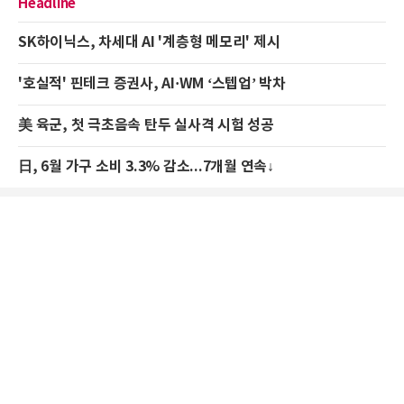
Headline
SK하이닉스, 차세대 AI '계층형 메모리' 제시
'호실적' 핀테크 증권사, AI·WM ‘스텝업’ 박차
美 육군, 첫 극초음속 탄두 실사격 시험 성공
日, 6월 가구 소비 3.3% 감소...7개월 연속↓