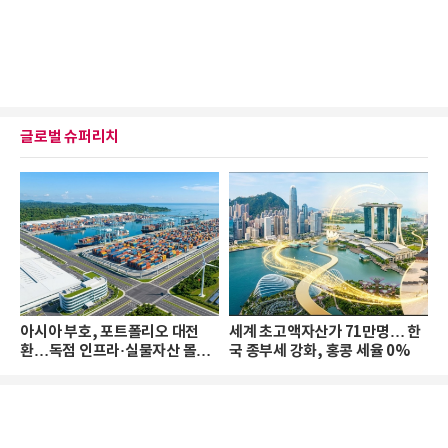
글로벌 슈퍼리치
아시아 부호, 포트폴리오 대전
세계 초고액자산가 71만명… 한
환…독점 인프라·실물자산 몰린
국 종부세 강화, 홍콩 세율 0%
다