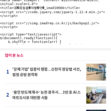
많이 본 뉴스
'강제 가입' 입증이 쟁점…신천지 정당법 사건,
1
법정 공방 본격화
‘용인 반도체 특수’ 눈뜬 광주시… 3만 호 AI 스
2
마트도시로 대전환 시동