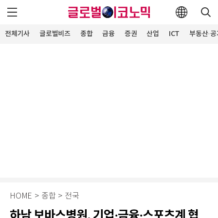
전체기사
글로벌비즈
종합
금융
증권
산업
ICT
부동산·공
HOME
>
종합
>
전국
하남 보바스병원, 기업·금융·스포츠계 협