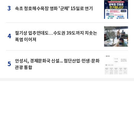
3
속초 청호해수욕장 영화 '군체' 15일로 연기
절기상 입추인데도…수도권 39도까지 치솟는
4
폭염 이어져
안성시, 경제문화국 신설... 첨단산업·민생·문화
5
관광 통합