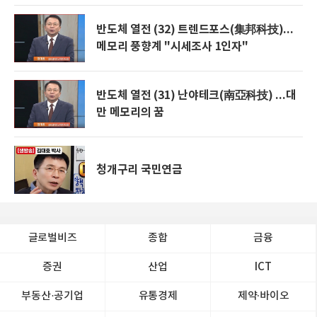
반도체 열전 (32) 트렌드포스(集邦科技)...
메모리 풍향계 "시세조사 1인자"
반도체 열전 (31) 난야테크(南亞科技) ...대
만 메모리의 꿈
청개구리 국민연금
글로벌비즈
종합
금융
증권
산업
ICT
부동산·공기업
유통경제
제약∙바이오