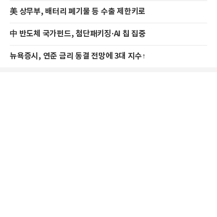
美 상무부, 배터리 폐기물 등 수출 제한키로
中 반도체 국가펀드, 첨단패키징·AI 칩 집중
뉴욕증시, 연준 금리 동결 전망에 3대 지수↑