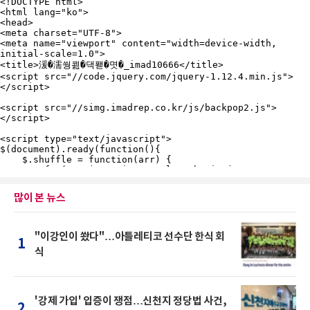
많이 본 뉴스
"이강인이 쐈다"…아틀레티코 선수단 한식 회
1
식
'강제 가입' 입증이 쟁점…신천지 정당법 사건,
2