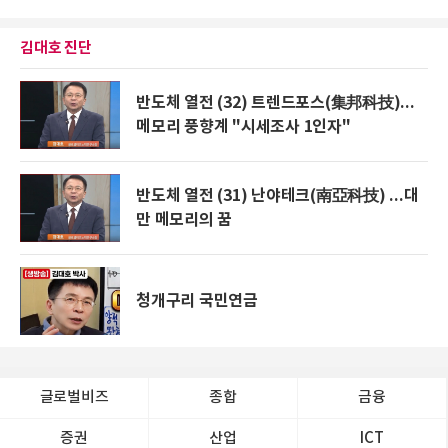
김대호 진단
반도체 열전 (32) 트렌드포스(集邦科技)...
메모리 풍향계 "시세조사 1인자"
반도체 열전 (31) 난야테크(南亞科技) ...대
만 메모리의 꿈
청개구리 국민연금
글로벌비즈
종합
금융
증권
산업
ICT