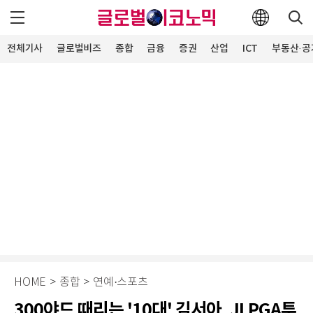
전체기사
글로벌비즈
종합
금융
증권
산업
ICT
부동산·공
HOME
>
종합
>
연예·스포츠
300야드 때리는 '10대' 김서아, JLPGA투