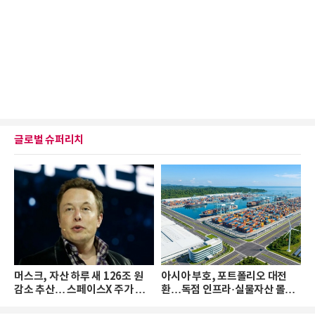
글로벌 슈퍼리치
머스크, 자산 하루 새 126조 원
아시아 부호, 포트폴리오 대전
감소 추산… 스페이스X 주가 하
환…독점 인프라·실물자산 몰린
락 때문
다