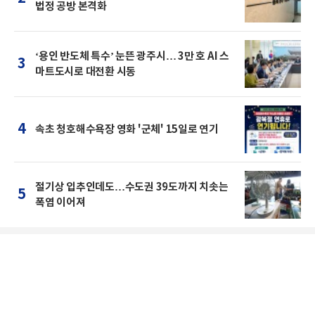
법정 공방 본격화
‘용인 반도체 특수’ 눈뜬 광주시… 3만 호 AI 스
3
마트도시로 대전환 시동
4
속초 청호해수욕장 영화 '군체' 15일로 연기
절기상 입추인데도…수도권 39도까지 치솟는
5
폭염 이어져