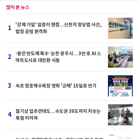
많이 본 뉴스
'강제 가입' 입증이 쟁점…신천지 정당법 사건,
1
법정 공방 본격화
‘용인 반도체 특수’ 눈뜬 광주시… 3만 호 AI 스
2
마트도시로 대전환 시동
3
속초 청호해수욕장 영화 '군체' 15일로 연기
절기상 입추인데도…수도권 39도까지 치솟는
4
폭염 이어져