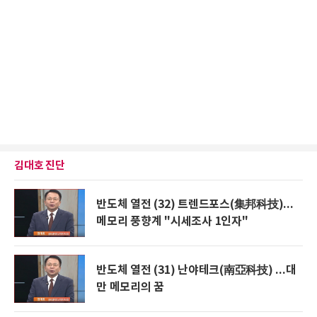
김대호 진단
반도체 열전 (32) 트렌드포스(集邦科技)...
메모리 풍향계 "시세조사 1인자"
반도체 열전 (31) 난야테크(南亞科技) ...대
만 메모리의 꿈