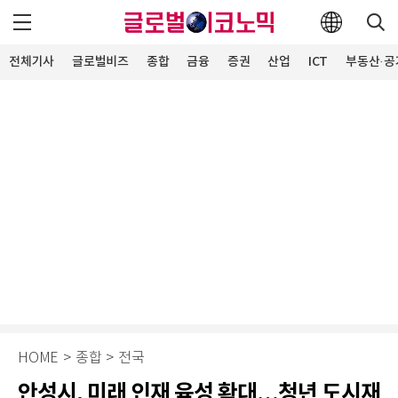
전체기사
글로벌비즈
종합
금융
증권
산업
ICT
부동산·공
HOME
>
종합
>
전국
안성시, 미래 인재 육성 확대…청년 도시재