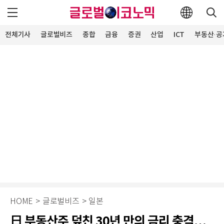
전체기사
글로벌비즈
종합
금융
증권
산업
ICT
부동산·공
HOME
>
글로벌비즈
>
일본
日 부동산주 덮친 30년 만의 금리 충격…