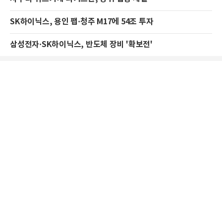
SK하이닉스, 용인 팹·청주 M17에 54조 투자
삼성전자·SK하이닉스, 반도체 장비 '확보전'