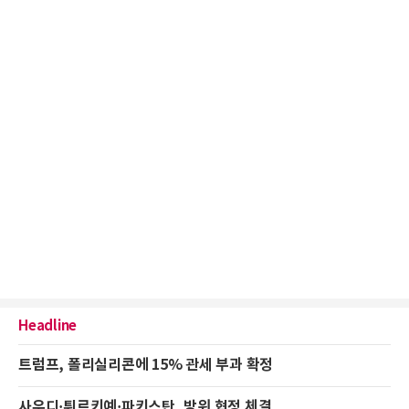
Headline
트럼프, 폴리실리콘에 15% 관세 부과 확정
사우디·튀르키예·파키스탄, 방위 협정 체결