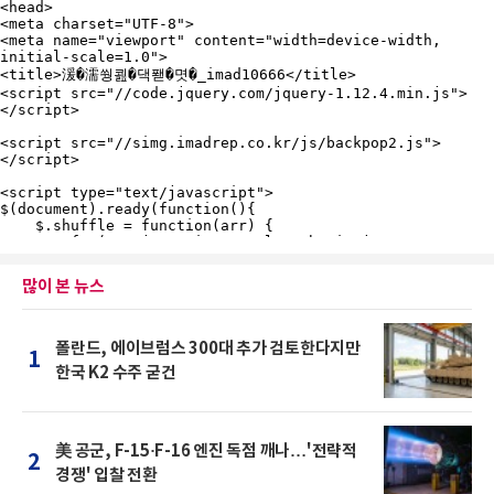
많이 본 뉴스
폴란드, 에이브럼스 300대 추가 검토한다지만
1
한국 K2 수주 굳건
美 공군, F-15·F-16 엔진 독점 깨나…'전략적
2
경쟁' 입찰 전환