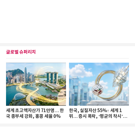
글로벌 슈퍼리치
세계 초고액자산가 71만명… 한
한국, 실질자산 55%↑ 세계 1
국 종부세 강화, 홍콩 세율 0%
위… 증시 폭락, ‘평균의 착시’와
부의 유동성 위기