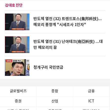
김대호 진단
반도체 열전 (32) 트렌드포스(集邦科技)...
메모리 풍향계 "시세조사 1인자"
반도체 열전 (31) 난야테크(南亞科技) ...대
만 메모리의 꿈
청개구리 국민연금
글로벌비즈
종합
금융
증권
산업
ICT