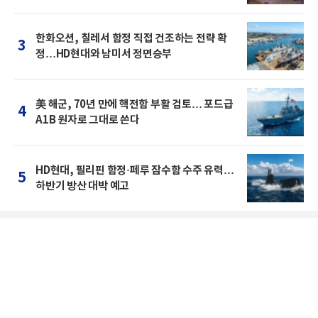
한화오션, 칠레서 함정 직접 건조하는 전략 확
3
정…HD현대와 남미서 정면승부
美 해군, 70년 만에 핵전함 부활 검토… 포드급
4
A1B 원자로 그대로 쓴다
HD현대, 필리핀 함정·페루 잠수함 수주 유력…
5
하반기 방산 대박 예고