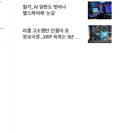
량
월가, AI 일변도 벗어나
헬스케어에 ‘눈길’
리플 고소했던 인물이 美
정보국장...XRP 옥죄는 5년 법적
공방 ...
일