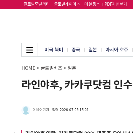
글로벌모빌리티
글로벌게이머즈
더 블링스
PDF지면보기
미국·북미
중국
일본
아시아·호주
HOME
>
글로벌비즈
>
일본
라인야후, 카카쿠닷컴 인수전
이용수 기자
입력
2026-07-09 15:01