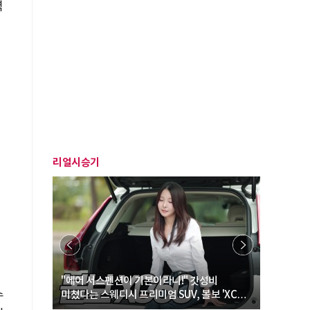
력
리얼시승기
… “여성·
"에어 서스펜션이 기본이라니!" 갓성비
"디자인 대
수
미쳤다는 스웨디시 프리미엄 SUV, 볼보 'XC60
크로스오버
B5 울트라'