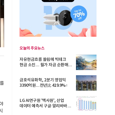
오늘의 주요뉴스
자유현금흐름 쏠림에 빅테크
현금 소진… 월가 자금 순환매
확산
금호석유화학, 2분기 영업익
보를
3390억원…전년比 419.9%↑
LG AI연구원 '엑사원', 산업
인야
데이터 예측서 구글·알리바바
시
제쳐