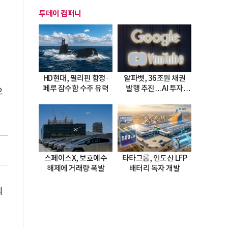
투데이 컴퍼니
HD현대, 필리핀 함정·
알파벳, 36조원 채권
페루 잠수함 수주 유력
발행 추진…AI 투자
오
시험대
스페이스X, 보호예수
타타그룹, 인도산 LFP
해제에 거래량 폭발
배터리 독자 개발
의