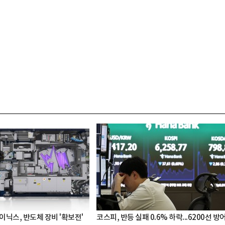
이닉스, 반도체 장비 '확보전'
코스피, 반등 실패 0.6% 하락...6200선 방