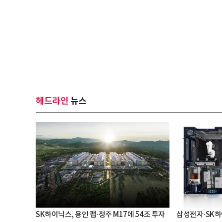
헤드라인
뉴스
SK하이닉스, 용인 팹·청주 M17에 54조 투자
삼성전자·SK하