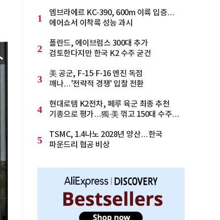
엠브라에르 KC-390, 600m 이륙 입증…
1
에어쇼서 이착륙 성능 과시
폴란드, 에이브럼스 300대 추가
2
검토한다지만 한국 K2 수주 굳건
美 공군, F-15·F-16 엔진 독점
3
깨나…'전략적 경쟁' 입찰 전환
현대로템 K2전차, 페루 육군 최종 추천
4
기종으로 평가…獨·美 꺾고 150대 수주
청신호
TSMC, 1.4나노 2028년 양산…한국
5
파운드리 협공 비상