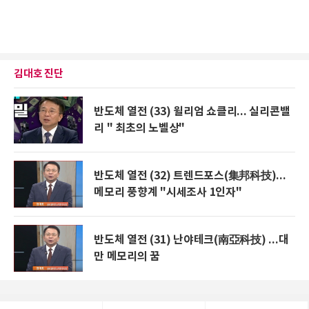
김대호 진단
반도체 열전 (33) 윌리엄 쇼클리... 실리콘밸
리 " 최초의 노벨상"
반도체 열전 (32) 트렌드포스(集邦科技)...
메모리 풍향계 "시세조사 1인자"
반도체 열전 (31) 난야테크(南亞科技) ...대
만 메모리의 꿈