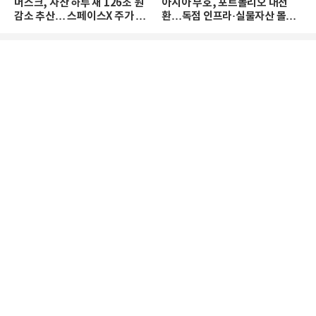
머스크, 자산 하루 새 126조 원
아시아 부호, 포트폴리오 대전
감소 추산… 스페이스X 주가 하
환…독점 인프라·실물자산 몰린
락 때문
다