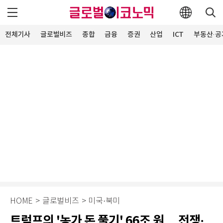
전체기사
글로벌비즈
종합
금융
증권
산업
ICT
부동산·공
HOME
>
글로벌비즈
>
미국·북미
트럼프의 '농가 돈 풀기' 66조 원… 전쟁·