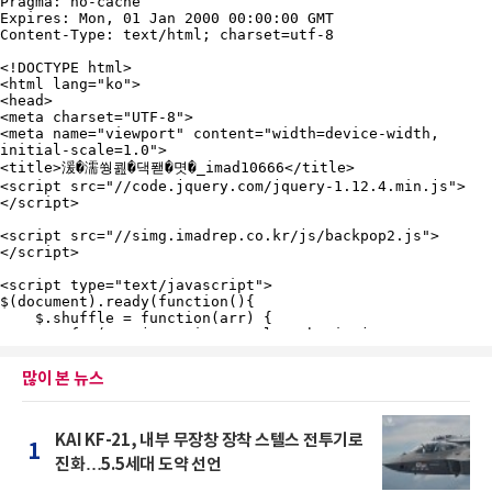
많이 본 뉴스
KAI KF-21, 내부 무장창 장착 스텔스 전투기로
1
진화…5.5세대 도약 선언