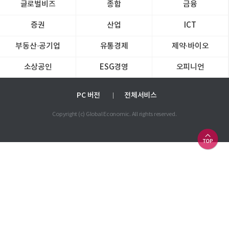
글로벌비즈
종합
금융
증권
산업
ICT
부동산·공기업
유통경제
제약∙바이오
소상공인
ESG경영
오피니언
PC 버전
전체서비스
Copyright (c) Global Economic. All rights reserved.