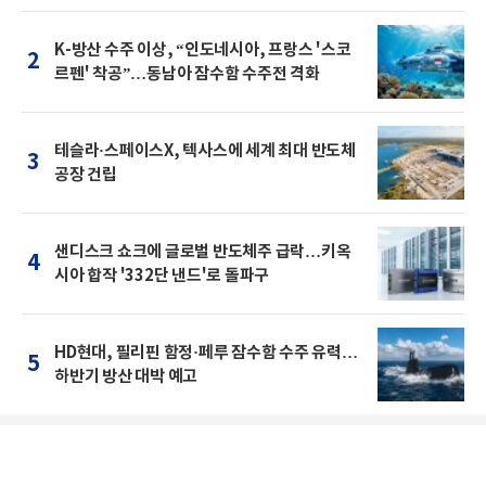
K-방산 수주 이상, “인도네시아, 프랑스 '스코
2
르펜' 착공”…동남아 잠수함 수주전 격화
테슬라·스페이스X, 텍사스에 세계 최대 반도체
3
공장 건립
샌디스크 쇼크에 글로벌 반도체주 급락…키옥
4
시아 합작 '332단 낸드'로 돌파구
HD현대, 필리핀 함정·페루 잠수함 수주 유력…
5
하반기 방산 대박 예고