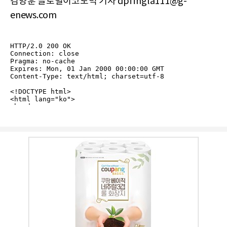
김양훈 글로벌이코노믹 기자 dpffhgla111@g-
enews.com