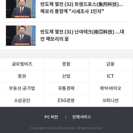
반도체 열전 (32) 트렌드포스(集邦科技)...
메모리 풍향계 "시세조사 1인자"
반도체 열전 (31) 난야테크(南亞科技) ...대
만 메모리의 꿈
글로벌비즈
종합
금융
증권
산업
ICT
부동산·공기업
유통경제
제약∙바이오
소상공인
ESG경영
오피니언
PC 버전
전체서비스
Copyright (c) Global Economic. All rights reserved.