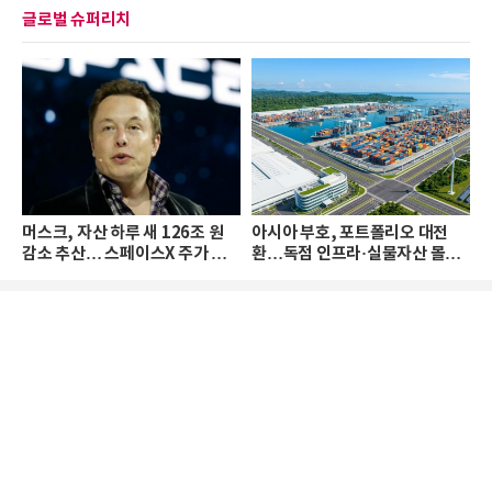
글로벌 슈퍼리치
머스크, 자산 하루 새 126조 원
아시아 부호, 포트폴리오 대전
감소 추산… 스페이스X 주가 하
환…독점 인프라·실물자산 몰린
락 때문
다