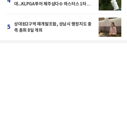
4
대...KLPGA투어 제주삼다수 마스터스 1타차
공동 2위
상대원2구역 재개발조합, 성남시 행정지도 충
5
족 총회 8일 개최