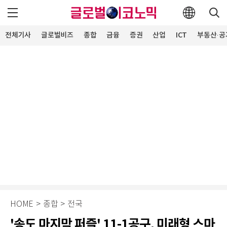
전체기사
글로벌비즈
종합
금융
증권
산업
ICT
부동산·공
HOME
>
종합
>
전국
'송도 마지막 퍼즐' 11-1공구, 미래형 스마