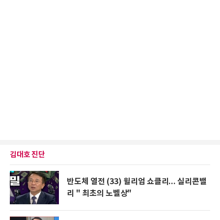
김대호 진단
반도체 열전 (33) 윌리엄 쇼클리... 실리콘밸
리 " 최초의 노벨상"