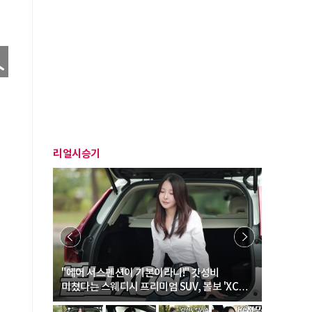
리얼시승기
… “여성·
"에어 서스펜션이 기본이라니!" 갓성비
"디자인 대
미쳤다는 스웨디시 프리미엄 SUV, 볼보 'XC60
크로스오버
B5 울트라'