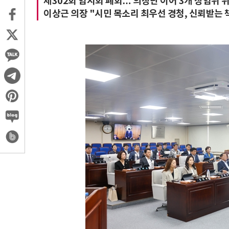
제302회 임시회 폐회… 의장단 이어 3개 상임위 
이상근 의장 "시민 목소리 최우선 경청, 신뢰받는 