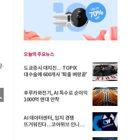
오늘의 주요뉴스
·
도쿄증시 대지진… TOPIX
대수술에 600개사 '퇴출 벼랑끝'
후루카와전기, AI 특수로 순이익
1000억 엔대 안착
AI 데이터센터, 입지 경쟁
뜨거워진다…코어위브 인니
진출