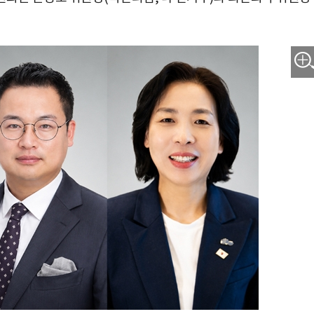
박지수 아나운서가 타본 ‘전설의 무쏘’
초보자도 반할 반전 매력”