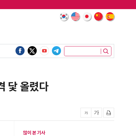
격 닻 올렸다
많이 본 기사