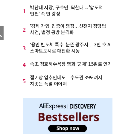
박찬대 시장, 구호만 '꽉찬대'... '압도적
1
인천' 속 빈 강정
'강제 가입' 입증이 쟁점…신천지 정당법
2
사건, 법정 공방 본격화
‘용인 반도체 특수’ 눈뜬 광주시… 3만 호 AI
3
스마트도시로 대전환 시동
4
속초 청호해수욕장 영화 '군체' 15일로 연기
절기상 입추인데도…수도권 39도까지
5
치솟는 폭염 이어져