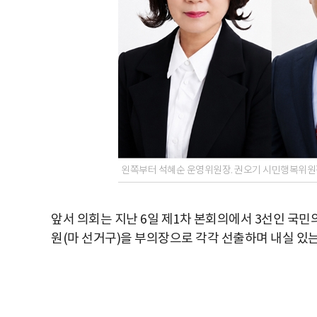
왼쪽부터 석혜순 운영위원장. 권오기 시민행복위원
앞서 의회는 지난 6일 제1차 본회의에서 3선인 국민
원(마 선거구)을 부의장으로 각각 선출하며 내실 있는