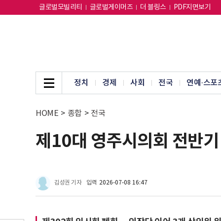
글로벌모빌리티
글로벌게이머즈
더 블링스
PDF지면보기
정치
경제
사회
전국
연예·스포
HOME
>
종합
>
전국
제10대 영주시의회 전반기 
김성권 기자
입력
2026-07-08 16:47