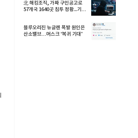
北 해킹조직, 가짜 구인공고로
57개국 1640곳 침투 정황...기업
·...
블루오리진 뉴글렌 폭발 원인은
산소밸브…머스크 “복귀 기대”
의