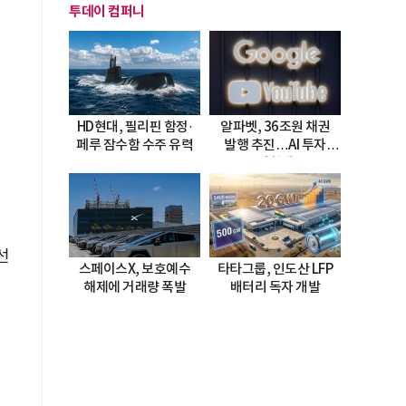
투데이 컴퍼니
HD현대, 필리핀 함정·
알파벳, 36조원 채권
페루 잠수함 수주 유력
발행 추진…AI 투자
시험대
선
스페이스X, 보호예수
타타그룹, 인도산 LFP
해제에 거래량 폭발
배터리 독자 개발
민