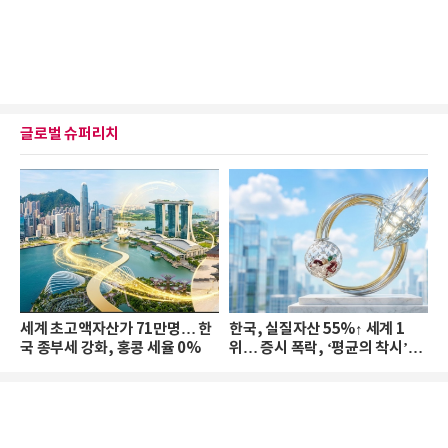
글로벌 슈퍼리치
세계 초고액자산가 71만명… 한
한국, 실질자산 55%↑ 세계 1
국 종부세 강화, 홍콩 세율 0%
위… 증시 폭락, ‘평균의 착시’와
부의 유동성 위기