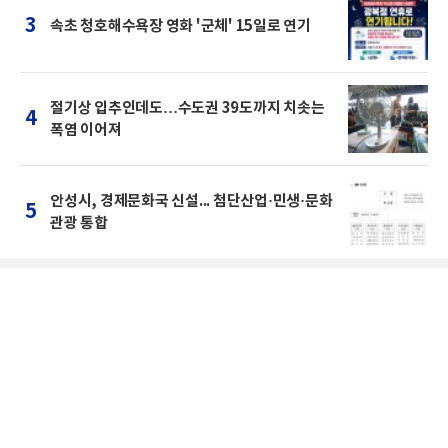
3
속초 청호해수욕장 영화 '군체' 15일로 연기
절기상 입추인데도…수도권 39도까지 치솟는
4
폭염 이어져
안성시, 경제문화국 신설... 첨단산업·민생·문화
5
관광 통합