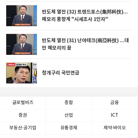
반도체 열전 (32) 트렌드포스(集邦科技)...
메모리 풍향계 "시세조사 1인자"
반도체 열전 (31) 난야테크(南亞科技) ...대
만 메모리의 꿈
청개구리 국민연금
글로벌비즈
종합
금융
증권
산업
ICT
부동산·공기업
유통경제
제약∙바이오