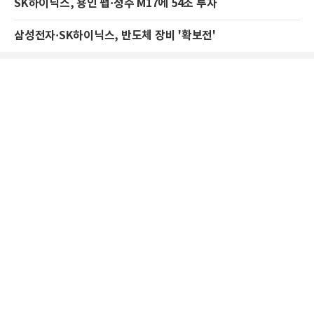
SK하이닉스, 용인 팹·청주 M17에 54조 투자
삼성전자·SK하이닉스, 반도체 장비 '확보전'