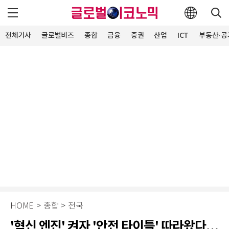
전체기사
글로벌비즈
종합
금융
증권
산업
ICT
부동산·공
HOME
>
종합
>
전국
'혁신 엔진' 켜자 '안전 타이틀' 따라왔다…