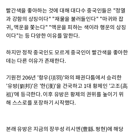
빨간색을 좋아하는 것에 대해 대다수 중국인들은 "정열
과 강함의 상징이다" "재물을 불러들인다" "마귀와 잡
귀, 액운을 쫓는다" "액운을 피하는 색이라 행운의 상징
이다"는 등 다양한 이유를 말한다.
하지만 정작 중국인도 모르게 중국인이 빨간색을 좋아한
데는 다른 이유가 존재한다.
기원전 206년 '항우(項羽)'와의 패권다툼에서 승리한
'유방(劉邦)'은 '한(漢)'을 건국하고 1대 황제인 '고조(高
祖)'에 등극한다. 이후 유방은 황제의 권위를 높이기 위
해 스스로를 포장하기 시작했다.
본래 유방은 지금의 장쑤성 리시엔(豊縣. 펑현)에 해당