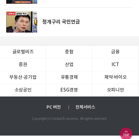
청개구리 국민연금
글로벌비즈
종합
금융
증권
산업
ICT
부동산·공기업
유통경제
제약∙바이오
소상공인
ESG경영
오피니언
PC 버전
전체서비스
Copyright (c) Global Economic. All rights reserved.