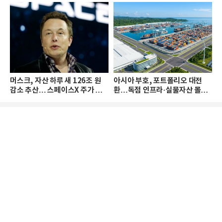
머스크, 자산 하루 새 126조 원
아시아 부호, 포트폴리오 대전
감소 추산… 스페이스X 주가 하
환…독점 인프라·실물자산 몰린
락 때문
다