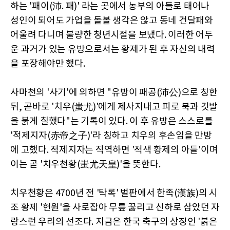
하는 '패이(沛. 패)' 라는 곳에서 농부의 아들로 태어나
성인이 되어도 가업을 돌볼 생각은 않고 동네 건달패와
어울려 다니며 불량한 청년시절을 보냈다. 이러한 어두
운 과거가 있는 유방으로서는 황제가 된 후 자신의 내력
을 포장해야만 했다.
사마천의 '사기'에 의하면 "유방이 패공(沛公)으로 칭한
뒤, 곧바로 '치우(蚩尤)'에게 제사지내고 피로 북과 깃발
을 붉게 칠했다"는 기록이 있다. 이 후 유방은 스스로를
'적제지자(赤帝之子)'라 칭하고 치우의 후손임을 만방
에 고했다. 적제지자는 직역하면 '적색 황제의 아들'이며
이는 곧 '치우천황(蚩尤天皇)'을 뜻한다.
치우천황은 4700년 전 '탁록' 벌판에서 한족(漢族)의 시
조 황제 '헌원'을 사로잡아 무릎 꿇리고 신하로 삼았던 자
랑스런 우리의 선조다. 지금은 한국 축구의 상징인 '붉은