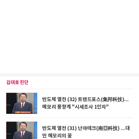
김대호 진단
반도체 열전 (32) 트렌드포스(集邦科技)...
메모리 풍향계 "시세조사 1인자"
반도체 열전 (31) 난야테크(南亞科技) ...대
만 메모리의 꿈