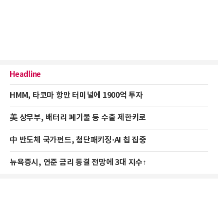
Headline
HMM, 타코마 항만 터미널에 1900억 투자
美 상무부, 배터리 폐기물 등 수출 제한키로
中 반도체 국가펀드, 첨단패키징·AI 칩 집중
뉴욕증시, 연준 금리 동결 전망에 3대 지수↑