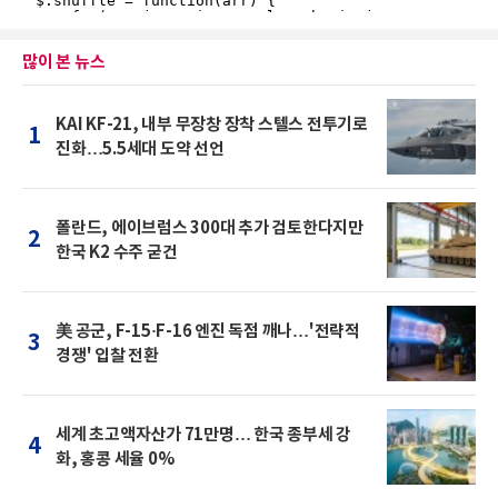
많이 본 뉴스
KAI KF-21, 내부 무장창 장착 스텔스 전투기로
1
진화…5.5세대 도약 선언
폴란드, 에이브럼스 300대 추가 검토한다지만
2
한국 K2 수주 굳건
美 공군, F-15·F-16 엔진 독점 깨나…'전략적
3
경쟁' 입찰 전환
세계 초고액자산가 71만명… 한국 종부세 강
4
화, 홍콩 세율 0%