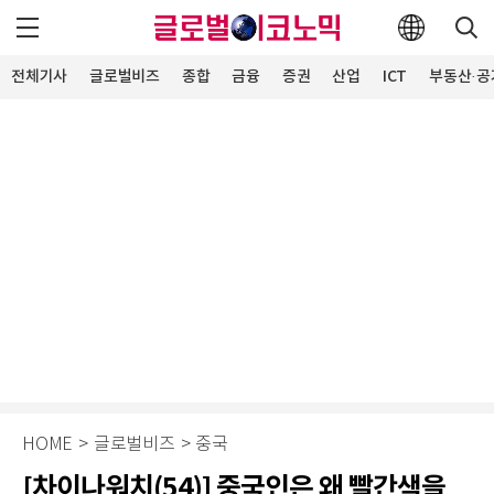
전체기사
글로벌비즈
종합
금융
증권
산업
ICT
부동산·공
HOME
>
글로벌비즈
>
중국
[차이나워치(54)] 중국인은 왜 빨간색을