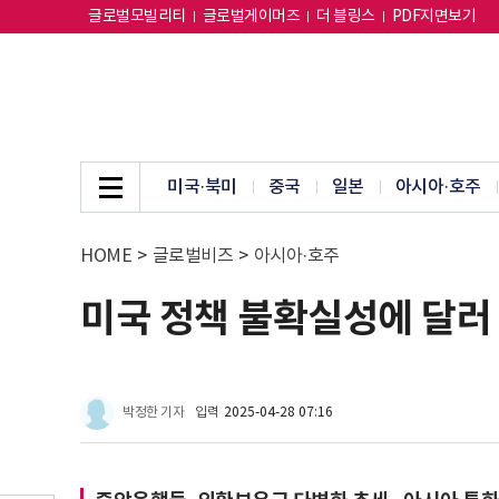
글로벌모빌리티
글로벌게이머즈
더 블링스
PDF지면보기
미국·북미
중국
일본
아시아·호주
HOME
>
글로벌비즈
>
아시아·호주
미국 정책 불확실성에 달러 
박정한 기자
입력
2025-04-28 07:16