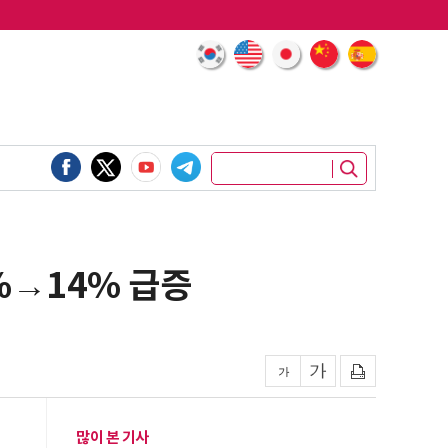
%→14% 급증
많이 본 기사