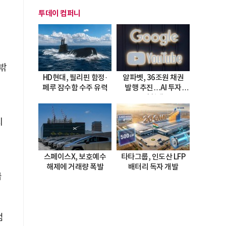
투데이 컴퍼니
밖
HD현대, 필리핀 함정·
알파벳, 36조원 채권
페루 잠수함 수주 유력
발행 추진…AI 투자
시험대
지
스페이스X, 보호예수
타타그룹, 인도산 LFP
해제에 거래량 폭발
배터리 독자 개발
급
점