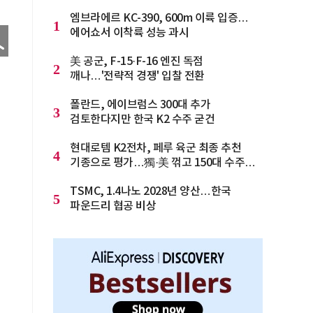
엠브라에르 KC-390, 600m 이륙 입증…
1
에어쇼서 이착륙 성능 과시
美 공군, F-15·F-16 엔진 독점
2
깨나…'전략적 경쟁' 입찰 전환
폴란드, 에이브럼스 300대 추가
3
검토한다지만 한국 K2 수주 굳건
현대로템 K2전차, 페루 육군 최종 추천
4
기종으로 평가…獨·美 꺾고 150대 수주
청신호
TSMC, 1.4나노 2028년 양산…한국
5
파운드리 협공 비상