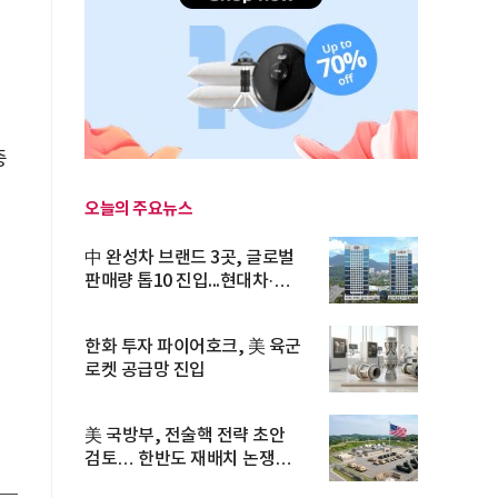
중
오늘의 주요뉴스
中 완성차 브랜드 3곳, 글로벌
판매량 톱10 진입...현대차·
기아...
한화 투자 파이어호크, 美 육군
로켓 공급망 진입
美 국방부, 전술핵 전략 초안
검토… 한반도 재배치 논쟁
재점화...