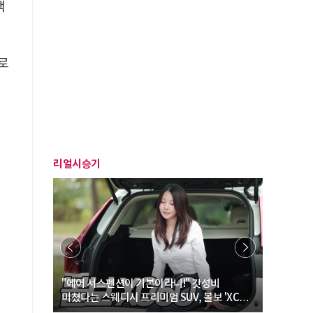
택
로
주
리얼시승기
… “여성·
"에어 서스펜션이 기본이라니!" 갓성비
"디자인 대
미쳤다는 스웨디시 프리미엄 SUV, 볼보 'XC60
크로스오버
B5 울트라'