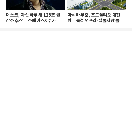
머스크, 자산 하루 새 126조 원
아시아 부호, 포트폴리오 대전
감소 추산… 스페이스X 주가 하
환…독점 인프라·실물자산 몰린
락 때문
다