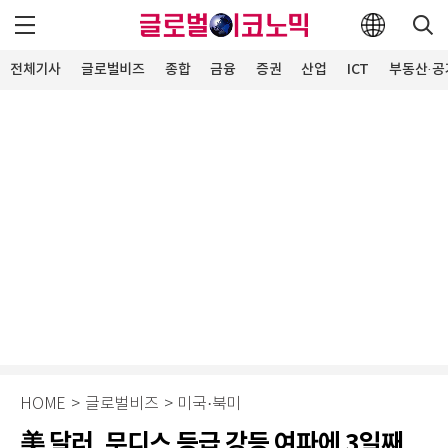
전체기사
글로벌비즈
종합
금융
증권
산업
ICT
부동산·공
HOME
>
글로벌비즈
>
미국·북미
美 달러, 무디스 등급 강등 여파에 3일째