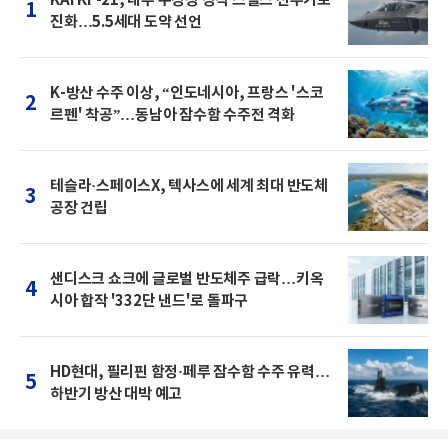
1
진화…5.5세대 도약 선언
K-방산 수주 이상, “인도네시아, 프랑스 '스코
2
르펜' 착공”…동남아 잠수함 수주전 격화
테슬라·스페이스X, 텍사스에 세계 최대 반도체
3
공장 건립
샌디스크 쇼크에 글로벌 반도체주 급락…키옥
4
시아 합작 '332단 낸드'로 돌파구
HD현대, 필리핀 함정·페루 잠수함 수주 유력…
5
하반기 방산 대박 예고