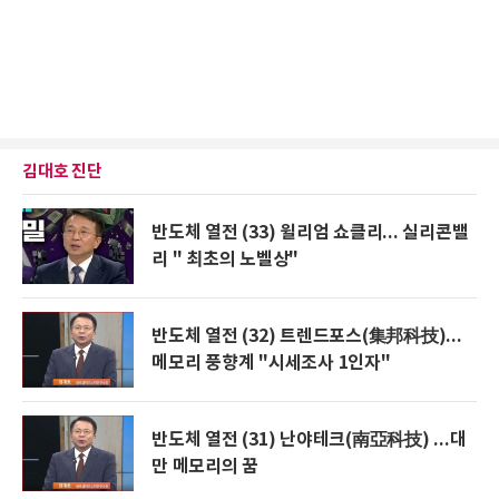
김대호 진단
반도체 열전 (33) 윌리엄 쇼클리... 실리콘밸
리 " 최초의 노벨상"
반도체 열전 (32) 트렌드포스(集邦科技)...
메모리 풍향계 "시세조사 1인자"
반도체 열전 (31) 난야테크(南亞科技) ...대
만 메모리의 꿈