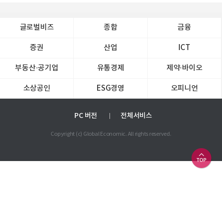
글로벌비즈
종합
금융
증권
산업
ICT
부동산·공기업
유통경제
제약∙바이오
소상공인
ESG경영
오피니언
PC 버전
전체서비스
Copyright (c) Global Economic. All rights reserved.