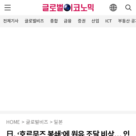
전체기사
글로벌비즈
종합
금융
증권
산업
ICT
부동산·공
HOME
>
글로벌비즈
>
일본
日, ‘호르무즈 봉쇄’에 원유 조달 비상… 인