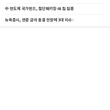
中 반도체 국가펀드, 첨단패키징·AI 칩 집중
뉴욕증시, 연준 금리 동결 전망에 3대 지수↑