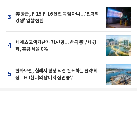
美 공군, F-15·F-16 엔진 독점 깨나…'전략적
3
경쟁' 입찰 전환
세계 초고액자산가 71만명… 한국 종부세 강
4
화, 홍콩 세율 0%
한화오션, 칠레서 함정 직접 건조하는 전략 확
5
정…HD현대와 남미서 정면승부