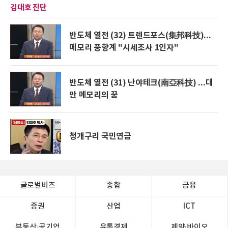
김대호 진단
반도체 열전 (32) 트렌드포스(集邦科技)...
메모리 풍향계 "시세조사 1인자"
반도체 열전 (31) 난야테크(南亞科技) ...대
만 메모리의 꿈
청개구리 국민연금
글로벌비즈
종합
금융
증권
산업
ICT
부동산·공기업
유통경제
제약∙바이오