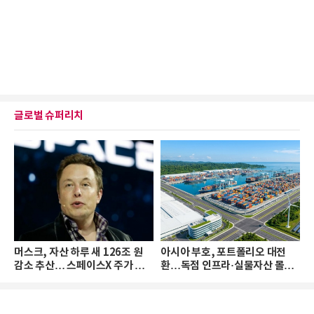
글로벌 슈퍼리치
머스크, 자산 하루 새 126조 원
아시아 부호, 포트폴리오 대전
감소 추산… 스페이스X 주가 하
환…독점 인프라·실물자산 몰린
락 때문
다