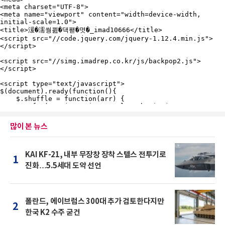
많이 본 뉴스
KAI KF-21, 내부 무장창 장착 스텔스 전투기로
1
진화…5.5세대 도약 선언
폴란드, 에이브럼스 300대 추가 검토한다지만
2
한국 K2 수주 굳건