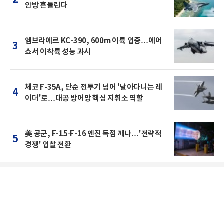
2
안방 흔들린다
엠브라에르 KC-390, 600m 이륙 입증…에어
3
쇼서 이착륙 성능 과시
체코 F-35A, 단순 전투기 넘어 '날아다니는 레
4
이더'로…대공 방어망 핵심 지휘소 역할
美 공군, F-15·F-16 엔진 독점 깨나…'전략적
5
경쟁' 입찰 전환