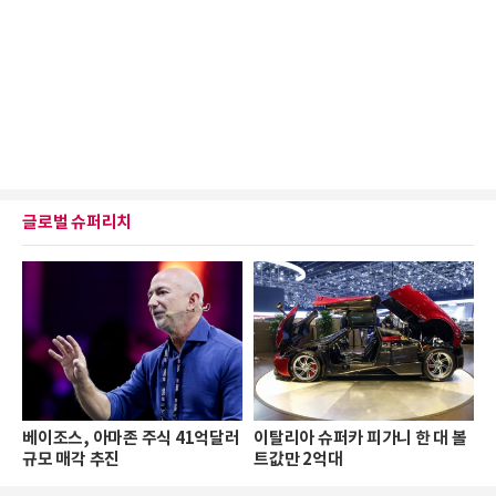
글로벌 슈퍼리치
베이조스, 아마존 주식 41억달러
이탈리아 슈퍼카 피가니 한 대 볼
규모 매각 추진
트값만 2억대