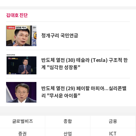
김대호 진단
청개구리 국민연금
반도체 열전 (30) 테슬라 (Tesla) 구조적 한
계 "심각한 성장통"
반도체 열전 (29) 페이팔 마피아...실리콘밸
리 "무서운 아이들"
글로벌비즈
종합
금융
증권
산업
ICT