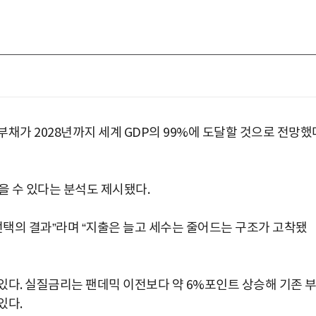
부채가 2028년까지 세계 GDP의 99%에 도달할 것으로 전망했
을 수 있다는 분석도 제시됐다.
선택의 결과”라며 “지출은 늘고 세수는 줄어드는 구조가 고착됐
있다. 실질금리는 팬데믹 이전보다 약 6%포인트 상승해 기존 
박지수 아나운서가 타본 ‘전설의 무쏘’
초보자도 반할 반전 매력”
있다.