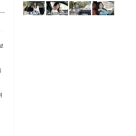
보
를
려