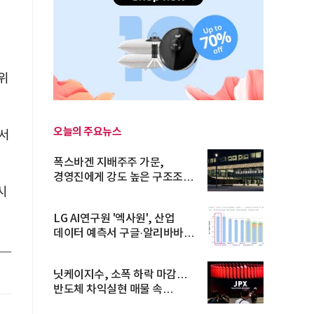
위
오늘의 주요뉴스
에서
폭스바겐 지배주주 가문,
경영진에게 강도 높은 구조조정
시
주문
LG AI연구원 '엑사원', 산업
데이터 예측서 구글·알리바바
제쳐
닛케이지수, 소폭 하락 마감…
반도체 차익실현 매물 속
TOPIX 선...