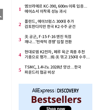
엠브라에르 KC-390, 600m 이륙 입증…
1
에어쇼서 이착륙 성능 과시
폴란드, 에이브럼스 300대 추가
2
검토한다지만 한국 K2 수주 굳건
美 공군, F-15·F-16 엔진 독점
3
깨나…'전략적 경쟁' 입찰 전환
현대로템 K2전차, 페루 육군 최종 추천
4
기종으로 평가…獨·美 꺾고 150대 수주
청신호
TSMC, 1.4나노 2028년 양산…한국
5
파운드리 협공 비상