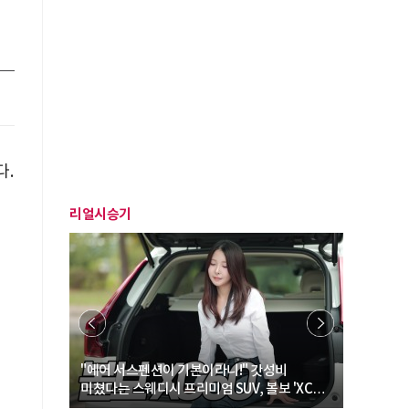
다.
리얼시승기
부
… “여성·
"에어 서스펜션이 기본이라니!" 갓성비
"디자인 대
미쳤다는 스웨디시 프리미엄 SUV, 볼보 'XC60
크로스오버
B5 울트라'