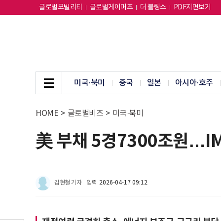
글로벌모빌리티
글로벌게이머즈
더 블링스
PDF지면보기
미국·북미
중국
일본
아시아·호주
HOME
>
글로벌비즈
>
미국·북미
美 부채 5경7300조원…IM
김현철 기자
입력
2026-04-17 09:12