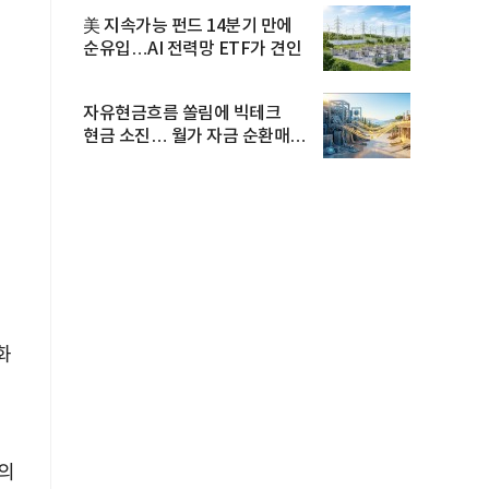
美 지속가능 펀드 14분기 만에
순유입…AI 전력망 ETF가 견인
자유현금흐름 쏠림에 빅테크
현금 소진… 월가 자금 순환매
확산
화
시
F의