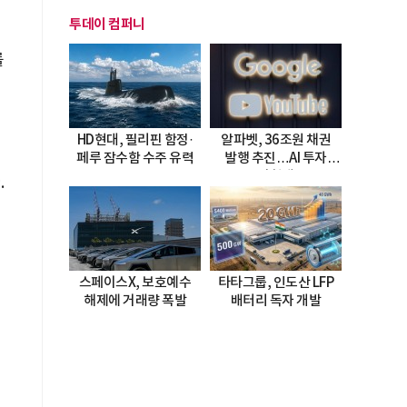
투데이 컴퍼니
를
HD현대, 필리핀 함정·
알파벳, 36조원 채권
페루 잠수함 수주 유력
발행 추진…AI 투자
시험대
.
스페이스X, 보호예수
타타그룹, 인도산 LFP
해제에 거래량 폭발
배터리 독자 개발