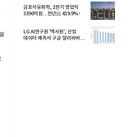
금호석유화학, 2분기 영업익
3390억원…전년比 419.9%↑
LG AI연구원 '엑사원', 산업
)을
데이터 예측서 구글·알리바바
제쳐
로