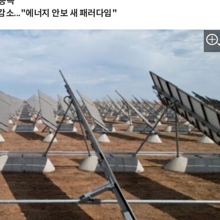
 등극
감소..."에너지 안보 새 패러다임"