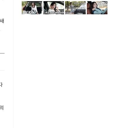
 새
겠
다
의