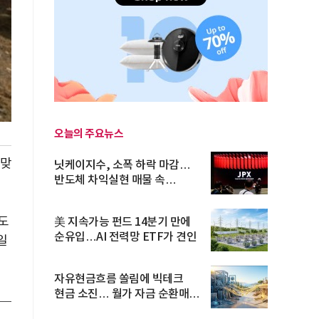
오늘의 주요뉴스
 맞
닛케이지수, 소폭 하락 마감…
반도체 차익실현 매물 속
TOPIX 선...
도
美 지속가능 펀드 14분기 만에
순유입…AI 전력망 ETF가 견인
일
자유현금흐름 쏠림에 빅테크
현금 소진… 월가 자금 순환매
확산