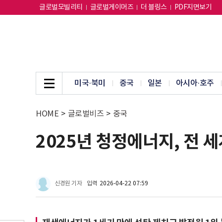
글로벌모빌리티
글로벌게이머즈
더 블링스
PDF지면보기
미국·북미
중국
일본
아시아·호주
HOME
>
글로벌비즈
>
중국
2025년 청정에너지, 전 세
신경원 기자
입력
2026-04-22 07:59