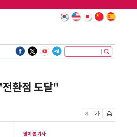
."전환점 도달"
많이 본 기사