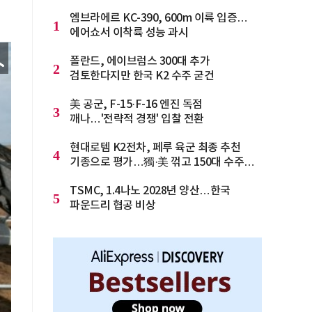
엠브라에르 KC-390, 600m 이륙 입증…
1
에어쇼서 이착륙 성능 과시
폴란드, 에이브럼스 300대 추가
2
검토한다지만 한국 K2 수주 굳건
美 공군, F-15·F-16 엔진 독점
3
깨나…'전략적 경쟁' 입찰 전환
현대로템 K2전차, 페루 육군 최종 추천
4
기종으로 평가…獨·美 꺾고 150대 수주
청신호
TSMC, 1.4나노 2028년 양산…한국
5
파운드리 협공 비상