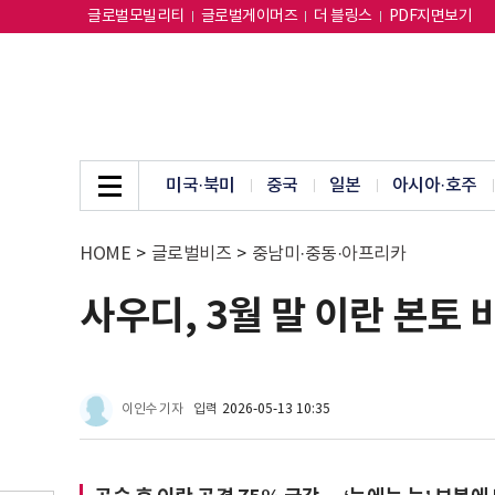
글로벌모빌리티
글로벌게이머즈
더 블링스
PDF지면보기
미국·북미
중국
일본
아시아·호주
HOME
>
글로벌비즈
>
중남미·중동·아프리카
사우디, 3월 말 이란 본토 
이인수 기자
입력
2026-05-13 10:35