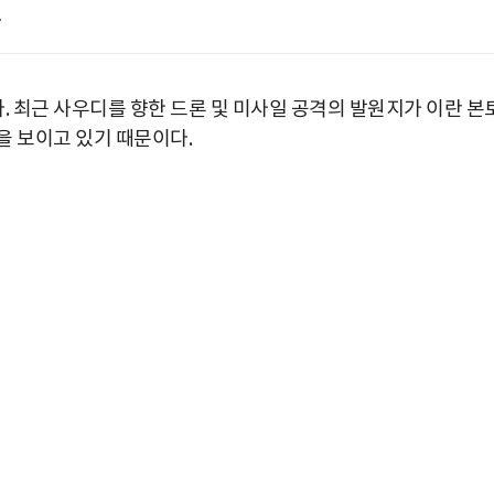
 최근 사우디를 향한 드론 및 미사일 공격의 발원지가 이란 본
을 보이고 있기 때문이다.
박지수 아나운서가 타본 ‘전설의 무쏘’
초보자도 반할 반전 매력”