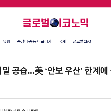
유럽
중남미·중동·아프리카
국제
글로벌CEO
비밀 공습...美 ‘안보 우산’ 한계에