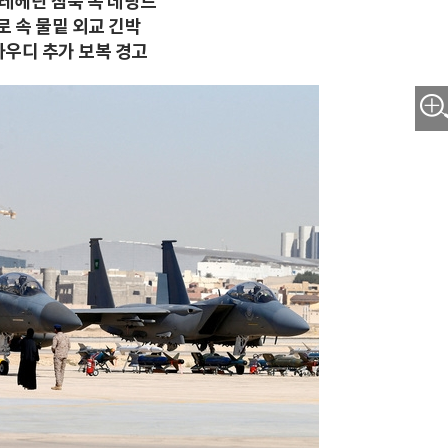
 테헤란 침묵 속 데탕트
로 속 물밑 외교 긴박
사우디 추가 보복 경고