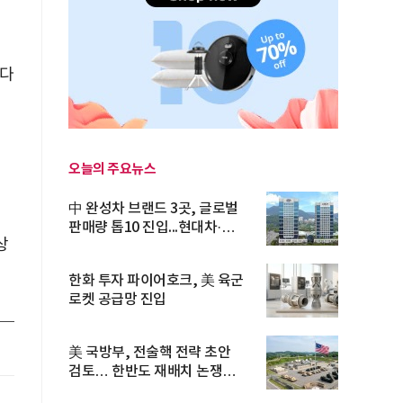
했다
오늘의 주요뉴스
中 완성차 브랜드 3곳, 글로벌
판매량 톱10 진입...현대차·
상
기아...
한화 투자 파이어호크, 美 육군
로켓 공급망 진입
美 국방부, 전술핵 전략 초안
검토… 한반도 재배치 논쟁
재점화...