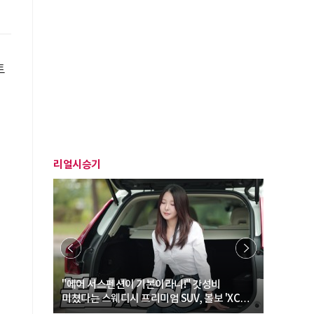
토
리얼시승기
… “여성·
"에어 서스펜션이 기본이라니!" 갓성비
"디자인 대
미쳤다는 스웨디시 프리미엄 SUV, 볼보 'XC60
크로스오버
B5 울트라'