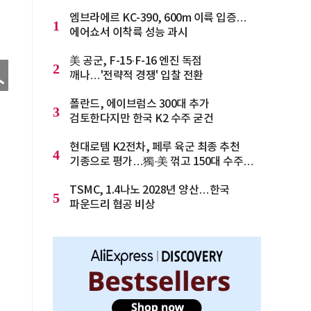
엠브라에르 KC-390, 600m 이륙 입증…
1
에어쇼서 이착륙 성능 과시
美 공군, F-15·F-16 엔진 독점
2
깨나…'전략적 경쟁' 입찰 전환
폴란드, 에이브럼스 300대 추가
3
검토한다지만 한국 K2 수주 굳건
현대로템 K2전차, 페루 육군 최종 추천
4
기종으로 평가…獨·美 꺾고 150대 수주
청신호
TSMC, 1.4나노 2028년 양산…한국
5
파운드리 협공 비상