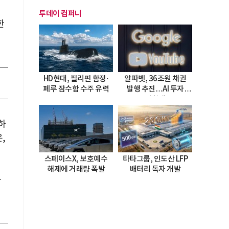
투데이 컴퍼니
한
HD현대, 필리핀 함정·
알파벳, 36조원 채권
페루 잠수함 수주 유력
발행 추진…AI 투자
시험대
하
,
스페이스X, 보호예수
타타그룹, 인도산 LFP
해제에 거래량 폭발
배터리 독자 개발
통