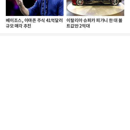
베이조스, 아마존 주식 41억달러
이탈리아 슈퍼카 피가니 한 대 볼
규모 매각 추진
트값만 2억대