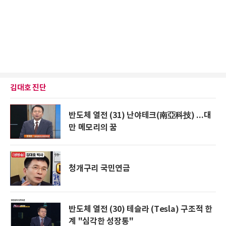
김대호 진단
반도체 열전 (31) 난야테크(南亞科技) ...대
만 메모리의 꿈
청개구리 국민연금
반도체 열전 (30) 테슬라 (Tesla) 구조적 한
계 "심각한 성장통"