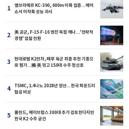
엠브라에르 KC-390, 600m 이륙 입증…에어
1
쇼서 이착륙 성능 과시
美 공군, F-15·F-16 엔진 독점 깨나…'전략적
2
경쟁' 입찰 전환
현대로템 K2전차, 페루 육군 최종 추천 기종으
3
로 평가…獨·美 꺾고 150대 수주 청신호
TSMC, 1.4나노 2028년 양산…한국 파운드리
4
협공 비상
폴란드, 에이브럼스 300대 추가 검토한다지만
5
한국 K2 수주 굳건