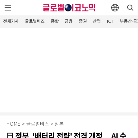
전체기사
글로벌비즈
종합
금융
증권
산업
ICT
부동산·공
HOME
>
글로벌비즈
>
일본
日 정부, '배터리 전략' 전격 개정… AI 수