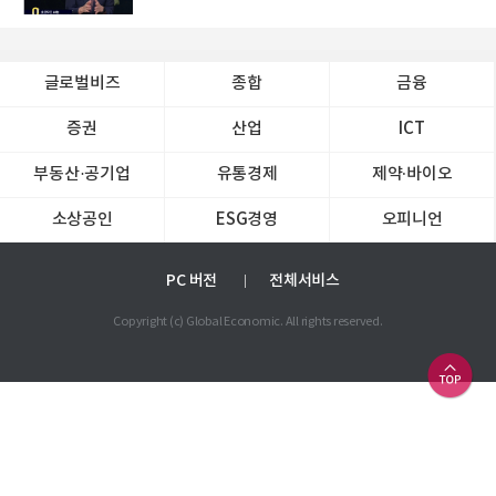
글로벌비즈
종합
금융
증권
산업
ICT
부동산·공기업
유통경제
제약∙바이오
소상공인
ESG경영
오피니언
PC 버전
전체서비스
Copyright (c) Global Economic. All rights reserved.