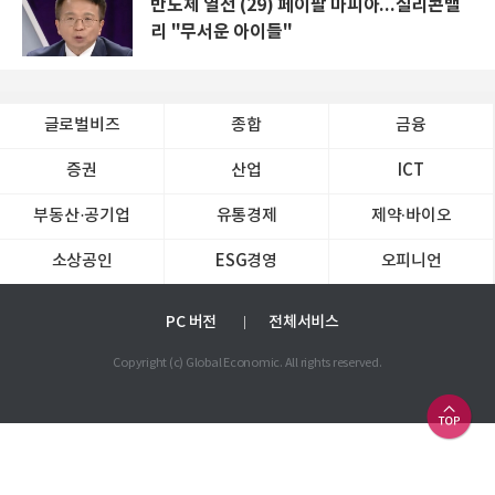
반도체 열전 (29) 페이팔 마피아...실리콘밸
리 "무서운 아이들"
글로벌비즈
종합
금융
증권
산업
ICT
부동산·공기업
유통경제
제약∙바이오
소상공인
ESG경영
오피니언
PC 버전
전체서비스
Copyright (c) Global Economic. All rights reserved.