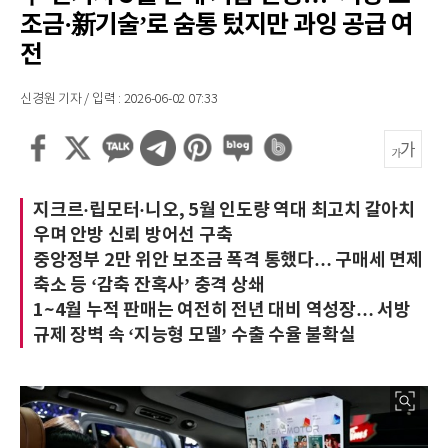
조금·新기술’로 숨통 텄지만 과잉 공급 여
전
신경원 기자 / 입력 : 2026-06-02 07:33
지크르·립모터·니오, 5월 인도량 역대 최고치 갈아치
우며 안방 신뢰 방어선 구축
중앙정부 2만 위안 보조금 폭격 통했다… 구매세 면제
축소 등 ‘감축 잔혹사’ 충격 상쇄
1~4월 누적 판매는 여전히 전년 대비 역성장… 서방
규제 장벽 속 ‘지능형 모델’ 수출 수율 불확실