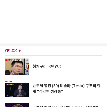
김대호 진단
청개구리 국민연금
반도체 열전 (30) 테슬라 (Tesla) 구조적 한
계 "심각한 성장통"