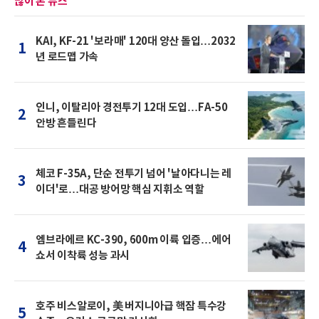
많이 본 뉴스
KAI, KF-21 '보라매' 120대 양산 돌입…2032
1
년 로드맵 가속
인니, 이탈리아 경전투기 12대 도입…FA-50
2
안방 흔들린다
체코 F-35A, 단순 전투기 넘어 '날아다니는 레
3
이더'로…대공 방어망 핵심 지휘소 역할
엠브라에르 KC-390, 600m 이륙 입증…에어
4
쇼서 이착륙 성능 과시
호주 비스알로이, 美 버지니아급 핵잠 특수강
5