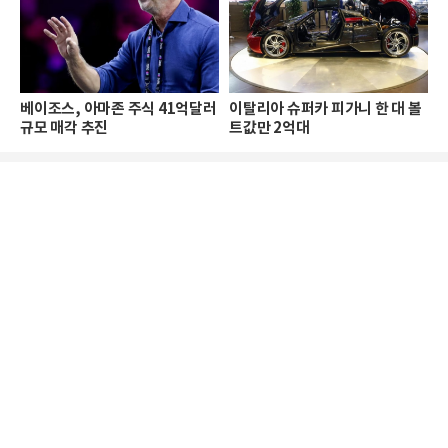
베이조스, 아마존 주식 41억달러
이탈리아 슈퍼카 피가니 한 대 볼
규모 매각 추진
트값만 2억대