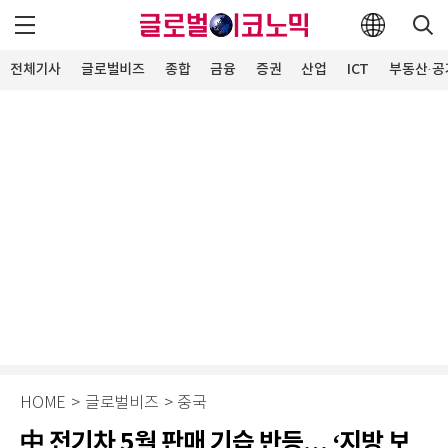
전체기사
글로벌비즈
종합
금융
증권
산업
ICT
부동산·공
HOME
>
글로벌비즈
>
중국
中 전기차 5월 판매 기습 반등… ‘지방 보