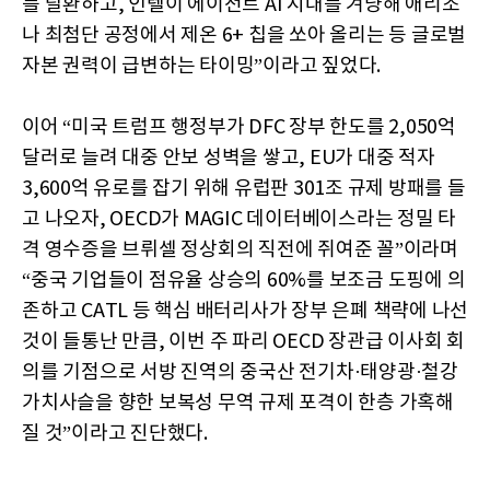
를 탈환하고, 인텔이 에이전트 AI 시대를 겨냥해 애리조
나 최첨단 공정에서 제온 6+ 칩을 쏘아 올리는 등 글로벌
자본 권력이 급변하는 타이밍”이라고 짚었다.
이어 “미국 트럼프 행정부가 DFC 장부 한도를 2,050억
달러로 늘려 대중 안보 성벽을 쌓고, EU가 대중 적자
3,600억 유로를 잡기 위해 유럽판 301조 규제 방패를 들
고 나오자, OECD가 MAGIC 데이터베이스라는 정밀 타
격 영수증을 브뤼셀 정상회의 직전에 쥐여준 꼴”이라며
“중국 기업들이 점유율 상승의 60%를 보조금 도핑에 의
존하고 CATL 등 핵심 배터리사가 장부 은폐 책략에 나선
것이 들통난 만큼, 이번 주 파리 OECD 장관급 이사회 회
의를 기점으로 서방 진역의 중국산 전기차·태양광·철강
가치사슬을 향한 보복성 무역 규제 포격이 한층 가혹해
질 것”이라고 진단했다.