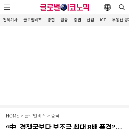
전체기사
글로벌비즈
종합
금융
증권
산업
ICT
부동산·공
HOME
>
글로벌비즈
>
중국
“中, 경쟁국보다 보조금 최대 8배 폭격”...