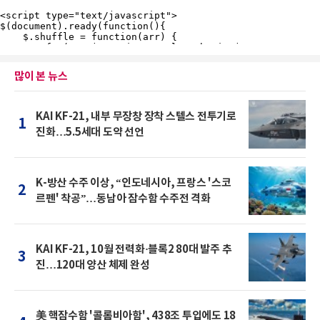
많이 본 뉴스
KAI KF-21, 내부 무장창 장착 스텔스 전투기로
1
진화…5.5세대 도약 선언
K-방산 수주 이상, “인도네시아, 프랑스 '스코
2
르펜' 착공”…동남아 잠수함 수주전 격화
KAI KF-21, 10월 전력화·블록2 80대 발주 추
3
진…120대 양산 체제 완성
美 핵잠수함 '콜롬비아함', 438조 투입에도 18