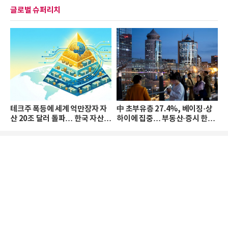
글로벌 슈퍼리치
테크주 폭등에 세계 억만장자 자
中 초부유층 27.4%, 베이징·상
산 20조 달러 돌파… 한국 자산
하이에 집중… 부동산·증시 한파
격차 확대
로 자산은 소폭 감소