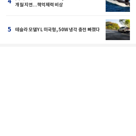
4
개월 지연…핵억제력 비상
5
테슬라 모델Y L 미국형, 50W 냉각 충전 빠졌다