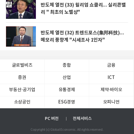
반도체 열전 (33) 윌리엄 쇼클리... 실리콘밸
리 " 최초의 노벨상"
반도체 열전 (32) 트렌드포스(集邦科技)...
메모리 풍향계 "시세조사 1인자"
글로벌비즈
종합
금융
증권
산업
ICT
부동산·공기업
유통경제
제약∙바이오
소상공인
ESG경영
오피니언
PC 버전
전체서비스
Copyright (c) Global Economic. All rights reserved.