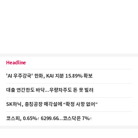
Headline
'AI 우주강국' 한화, KAI 지분 15.89% 확보
대출 연간한도 바닥...우량차주도 돈 못 빌려
SK하닉, 충칭공장 매각설에 “확정 사항 없어”
코스피, 0.65%↑ 6299.66...코스닥은 7%↑