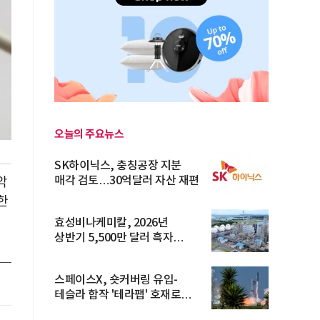
오늘의 주요뉴스
SK하이닉스, 충칭공장 지분
매각 검토…30억달러 자산 재편
악
한
효성비나케미칼, 2026년
상반기 5,500만 달러 흑자
전환… 4대 체...
스페이스X, 숏커버링 유입-
테슬라 합작 '테라팹' 호재로
15.83% ...