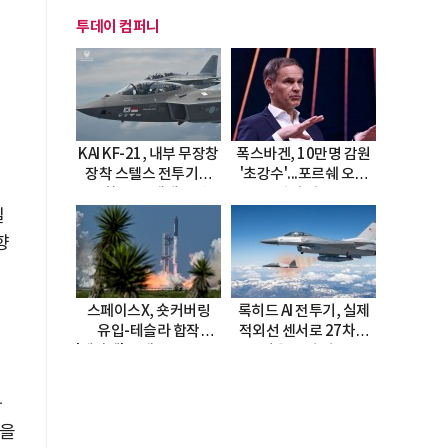
투데이 컴퍼니
KAI KF-21, 내부 무장창
폭스바겐, 10만명 감원
장착 스텔스 전투기로
'초강수'...포르쉐 오너
진화…5.5세대 도약
직접 경고
선언
일
향
스페이스X, 숏커버링
록히드 AI 전투기, 실제
우
유입-테슬라 합작
적외선 센서로 27차례
'테라팹' 호재로 15.83%
자율 요격 성공
급등
가
점을