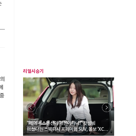
는
리얼시승기
재의
에
 중
… “여성·
"에어 서스펜션이 기본이라니!" 갓성비
"디자인 대
미쳤다는 스웨디시 프리미엄 SUV, 볼보 'XC60
크로스오버
B5 울트라'