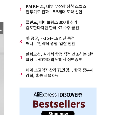
KAI KF-21, 내부 무장창 장착 스텔스
1
전투기로 진화…5.5세대 도약 선언
폴란드, 에이브럼스 300대 추가
2
검토한다지만 한국 K2 수주 굳건
美 공군, F-15·F-16 엔진 독점
3
깨나…'전략적 경쟁' 입찰 전환
한화오션, 칠레서 함정 직접 건조하는 전략
4
확정…HD현대와 남미서 정면승부
세계 초고액자산가 71만명… 한국 종부세
5
강화, 홍콩 세율 0%