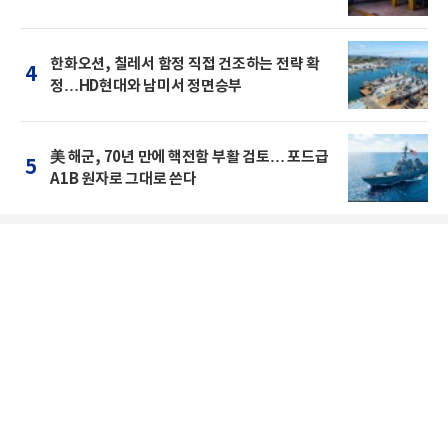
한화오션, 칠레서 함정 직접 건조하는 전략 확
4
정…HD현대와 남미서 정면승부
美 해군, 70년 만에 핵전함 부활 검토… 포드급
5
A1B 원자로 그대로 쓴다