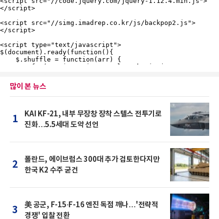
많이 본 뉴스
KAI KF-21, 내부 무장창 장착 스텔스 전투기로
1
진화…5.5세대 도약 선언
폴란드, 에이브럼스 300대 추가 검토한다지만
2
한국 K2 수주 굳건
美 공군, F-15·F-16 엔진 독점 깨나…'전략적
3
경쟁' 입찰 전환