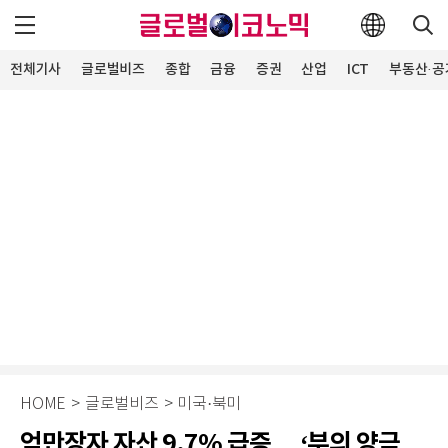
전체기사
글로벌비즈
종합
금융
증권
산업
ICT
부동산·공
HOME
>
글로벌비즈
>
미국·북미
억만장자 자산 9.7% 급증… ‘부의 양극