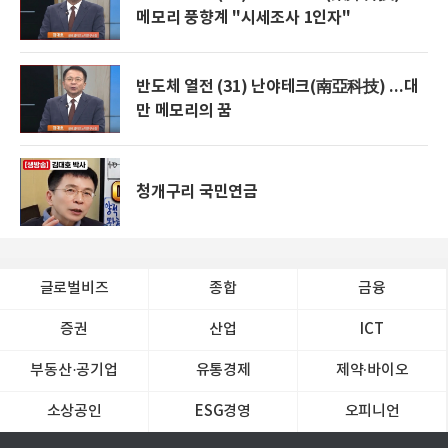
메모리 풍향계 "시세조사 1인자"
반도체 열전 (31) 난야테크(南亞科技) ...대
만 메모리의 꿈
청개구리 국민연금
글로벌비즈
종합
금융
증권
산업
ICT
부동산·공기업
유통경제
제약∙바이오
소상공인
ESG경영
오피니언