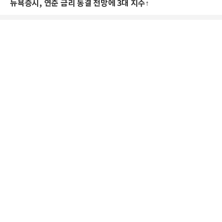
뉴욕증시, 연준 금리 동결 전망에 3대 지수↑