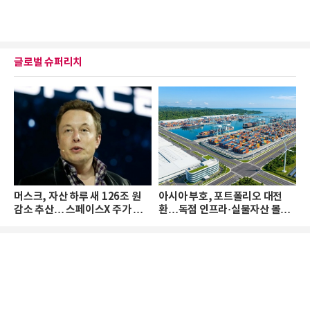
글로벌 슈퍼리치
머스크, 자산 하루 새 126조 원
아시아 부호, 포트폴리오 대전
감소 추산… 스페이스X 주가 하
환…독점 인프라·실물자산 몰린
락 때문
다