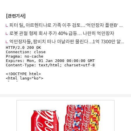
[관련기사]
피터 틸, 아르헨티나로 가족 이주 검토…‘억만장자 플랜B’ 확산 조짐
로봇 관절 형제 회사 주가 40% 급등… 나란히 억만장자
억만장자들, 팜비치 떠나 마날라판 몰린다…1억 7300만 달러 '역대급 거래'