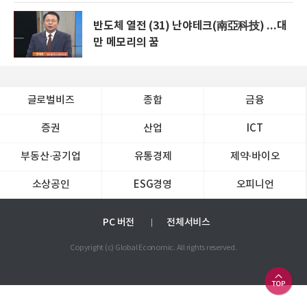
반도체 열전 (31) 난야테크(南亞科技) ...대
만 메모리의 꿈
글로벌비즈
종합
금융
증권
산업
ICT
부동산·공기업
유통경제
제약∙바이오
소상공인
ESG경영
오피니언
PC 버전
전체서비스
Copyright (c) Global Economic. All rights reserved.