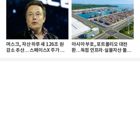
머스크, 자산 하루 새 126조 원
아시아 부호, 포트폴리오 대전
감소 추산… 스페이스X 주가 하
환…독점 인프라·실물자산 몰린
락 때문
다