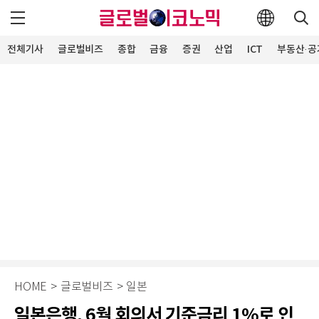
전체기사
글로벌비즈
종합
금융
증권
산업
ICT
부동산·공
HOME
>
글로벌비즈
>
일본
일본은행, 6월 회의서 기준금리 1%로 인