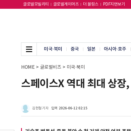
글로벌모빌리티
글로벌게이머즈
더 블링스
PDF지면보기
미국·북미
중국
일본
아시아·호주
HOME
>
글로벌비즈
>
미국·북미
스페이스X 역대 최대 상장,
김현철 기자
입력
2026-06-12 02:15