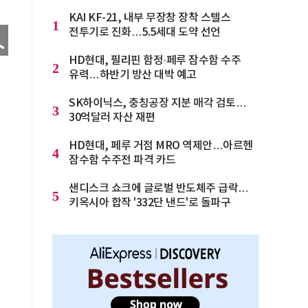
KAI KF-21, 내부 무장창 장착 스텔스
1
전투기로 진화…5.5세대 도약 선언
HD현대, 필리핀 함정·페루 잠수함 수주
2
유력…하반기 방산 대박 예고
SK하이닉스, 충칭공장 지분 매각 검토…
3
30억달러 자산 재편
HD현대, 페루 거점 MRO 역제안…아르헨
4
잠수함 수주전 파격 카드
샌디스크 쇼크에 글로벌 반도체주 급락…
5
키옥시아 합작 '332단 낸드'로 돌파구