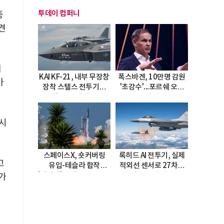
투데이 컴퍼니
종
견
제
KAI KF-21, 내부 무장창
폭스바겐, 10만명 감원
가
장착 스텔스 전투기로
'초강수'...포르쉐 오너
진화…5.5세대 도약
직접 경고
선언
 시
스페이스X, 숏커버링
록히드 AI 전투기, 실제
고
유입-테슬라 합작
적외선 센서로 27차례
'테라팹' 호재로 15.83%
자율 요격 성공
가
급등