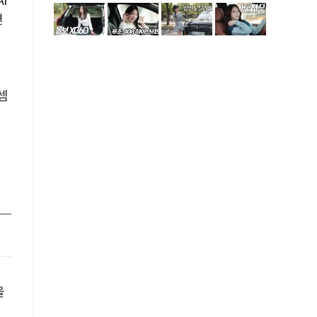
I
면
래
셈
을