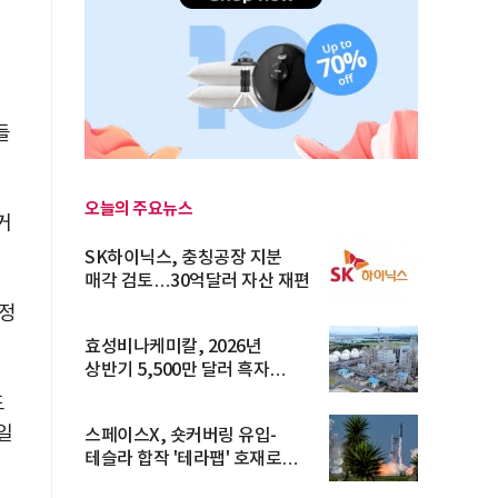
들
오늘의 주요뉴스
거
SK하이닉스, 충칭공장 지분
매각 검토…30억달러 자산 재편
예정
효성비나케미칼, 2026년
상반기 5,500만 달러 흑자
전환… 4대 체...
도
일
스페이스X, 숏커버링 유입-
테슬라 합작 '테라팹' 호재로
15.83% ...