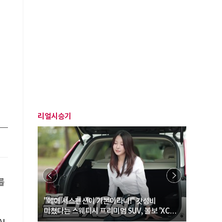
리얼시승기
를
… “여성·
"에어 서스펜션이 기본이라니!" 갓성비
"디자인 대
미쳤다는 스웨디시 프리미엄 SUV, 볼보 'XC60
크로스오버
B5 울트라'