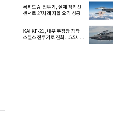
록히드 AI 전투기, 실제 적외선
센서로 27차례 자율 요격 성공
KAI KF-21, 내부 무장창 장착
스텔스 전투기로 진화…5.5세대
도...