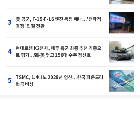
美 공군, F-15·F-16 엔진 독점 깨나…'전략적
3
경쟁' 입찰 전환
현대로템 K2전차, 페루 육군 최종 추천 기종으
4
로 평가…獨·美 꺾고 150대 수주 청신호
TSMC, 1.4나노 2028년 양산…한국 파운드리
5
협공 비상