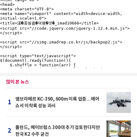
많이 본 뉴스
엠브라에르 KC-390, 600m 이륙 입증…에어
1
쇼서 이착륙 성능 과시
폴란드, 에이브럼스 300대 추가 검토한다지만
2
한국 K2 수주 굳건