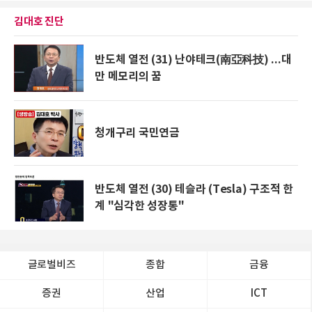
김대호 진단
반도체 열전 (31) 난야테크(南亞科技) ...대
만 메모리의 꿈
청개구리 국민연금
반도체 열전 (30) 테슬라 (Tesla) 구조적 한
계 "심각한 성장통"
글로벌비즈
종합
금융
증권
산업
ICT