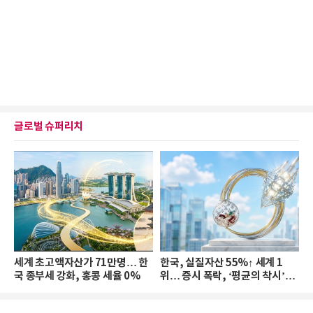
글로벌 슈퍼리치
세계 초고액자산가 71만명… 한
한국, 실질자산 55%↑ 세계 1
국 종부세 강화, 홍콩 세율 0%
위… 증시 폭락, ‘평균의 착시’와
부의 유동성 위기