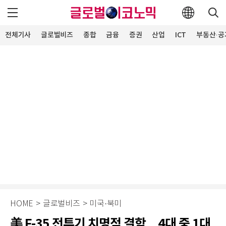
전체기사
글로벌비즈
종합
금융
증권
산업
ICT
부동산·공
HOME
>
글로벌비즈
>
미국·북미
美 F-35 전투기 치명적 결함…4대 중 1대