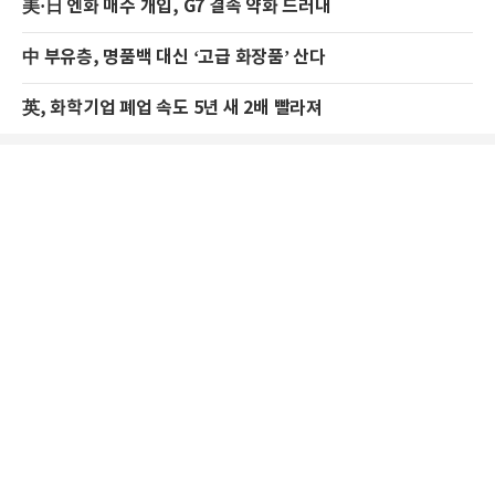
美·日 엔화 매수 개입, G7 결속 약화 드러내
中 부유층, 명품백 대신 ‘고급 화장품’ 산다
英, 화학기업 폐업 속도 5년 새 2배 빨라져