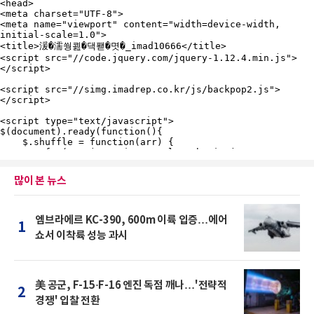
많이 본 뉴스
엠브라에르 KC-390, 600m 이륙 입증…에어
1
쇼서 이착륙 성능 과시
美 공군, F-15·F-16 엔진 독점 깨나…'전략적
2
경쟁' 입찰 전환