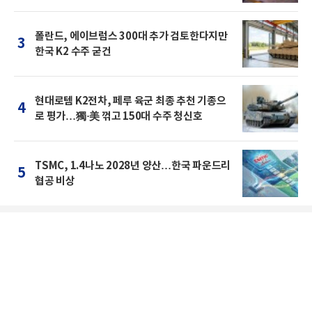
폴란드, 에이브럼스 300대 추가 검토한다지만
3
한국 K2 수주 굳건
현대로템 K2전차, 페루 육군 최종 추천 기종으
4
로 평가…獨·美 꺾고 150대 수주 청신호
TSMC, 1.4나노 2028년 양산…한국 파운드리
5
협공 비상