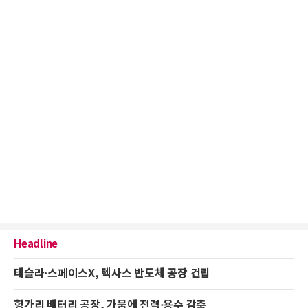
Headline
테슬라·스페이스X, 텍사스 반도체 공장 건립
헝가리 배터리 공장, 가뭄에 전력·용수 감축