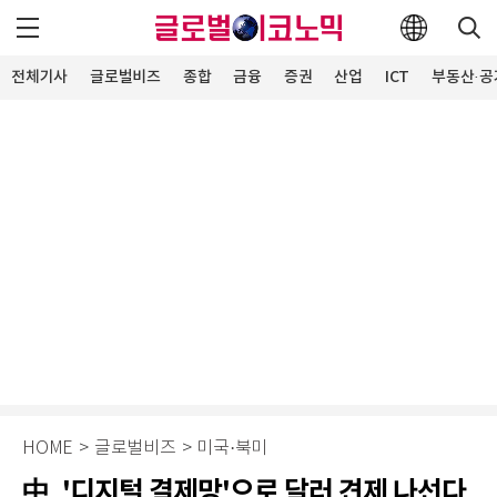
전체기사
글로벌비즈
종합
금융
증권
산업
ICT
부동산·공
HOME
>
글로벌비즈
>
미국·북미
中, '디지털 결제망'으로 달러 견제 나선다