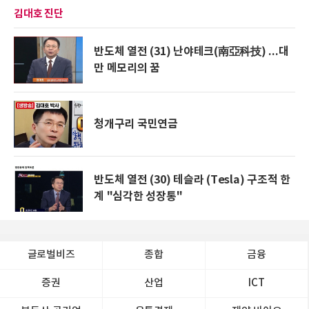
김대호 진단
반도체 열전 (31) 난야테크(南亞科技) ...대
만 메모리의 꿈
청개구리 국민연금
반도체 열전 (30) 테슬라 (Tesla) 구조적 한
계 "심각한 성장통"
글로벌비즈
종합
금융
증권
산업
ICT