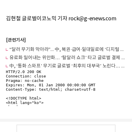
김현철 글로벌이코노믹 기자 rock@g-enews.com
[관련기사]
“달러 무기화 막아라”... 中, 복권·급여·일대일로에 ‘디지털 위안화’ 전방위 강제 수혈
유로화 밀어내는 위안화… ‘탈달러 쇼크’ 타고 글로벌 결제 2위 정조준
中, ‘통화 스와프’ 무기로 글로벌 ‘최후의 대부국’ 노린다… “달러 무기화가 위안화에 기회”