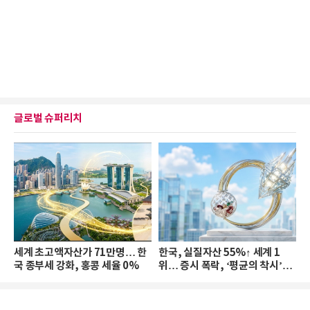
글로벌 슈퍼리치
세계 초고액자산가 71만명… 한
한국, 실질자산 55%↑ 세계 1
국 종부세 강화, 홍콩 세율 0%
위… 증시 폭락, ‘평균의 착시’와
부의 유동성 위기