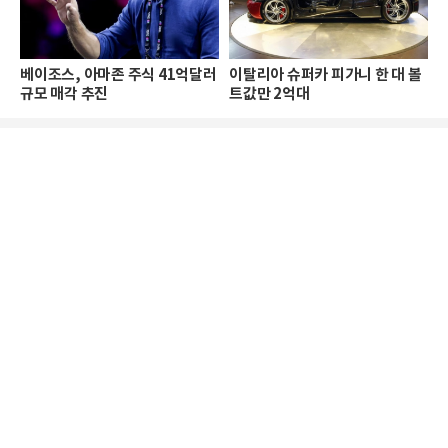
베이조스, 아마존 주식 41억달러
이탈리아 슈퍼카 피가니 한 대 볼
규모 매각 추진
트값만 2억대