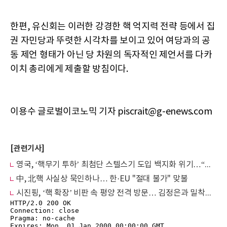
한편, 유신회는 이러한 강경한 핵 억지력 전략 등에서 집
권 자민당과 뚜렷한 시각차를 보이고 있어 여당과의 공
동 제언 형태가 아닌 당 차원의 독자적인 제언서를 다카
이치 총리에게 제출할 방침이다.
이용수 글로벌이코노믹 기자 piscrait@g-enews.com
[관련기사]
영국, ‘핵무기 투하’ 최첨단 스텔스기 도입 백지화 위기…“예산 고갈에 안보 비상”
中, 北핵 사실상 묵인하나… 한·EU "절대 불가" 맞불
시진핑, ‘핵 확장’ 비판 속 평양 전격 방문… 김정은과 밀착하며 美 트럼프에 맞불