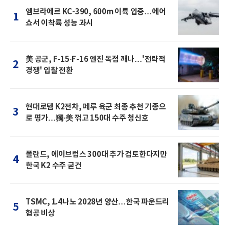
엠브라에르 KC-390, 600m 이륙 입증…에어
1
쇼서 이착륙 성능 과시
美 공군, F-15·F-16 엔진 독점 깨나…'전략적
2
경쟁' 입찰 전환
현대로템 K2전차, 페루 육군 최종 추천 기종으
3
로 평가…獨·美 꺾고 150대 수주 청신호
폴란드, 에이브럼스 300대 추가 검토한다지만
4
한국 K2 수주 굳건
TSMC, 1.4나노 2028년 양산…한국 파운드리
5
협공 비상