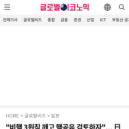
전체기사
글로벌비즈
종합
금융
증권
산업
ICT
부동산·공
HOME
>
글로벌비즈
>
일본
"비핵 3원칙 깨고 핵공유 검토하자"… 日