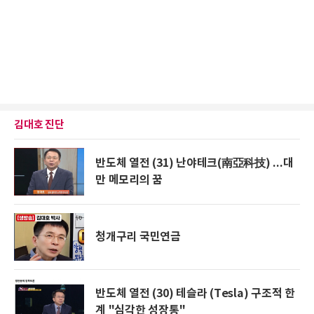
김대호 진단
반도체 열전 (31) 난야테크(南亞科技) ...대
만 메모리의 꿈
청개구리 국민연금
반도체 열전 (30) 테슬라 (Tesla) 구조적 한
계 "심각한 성장통"