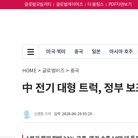
글로벌모빌리티
글로벌게이머즈
더 블링스
PDF지면보기
미국·북미
중국
일본
아시아·호주
HOME
>
글로벌비즈
>
중국
中 전기 대형 트럭, 정부 
신경원 기자
입력
2026-06-29 05:25