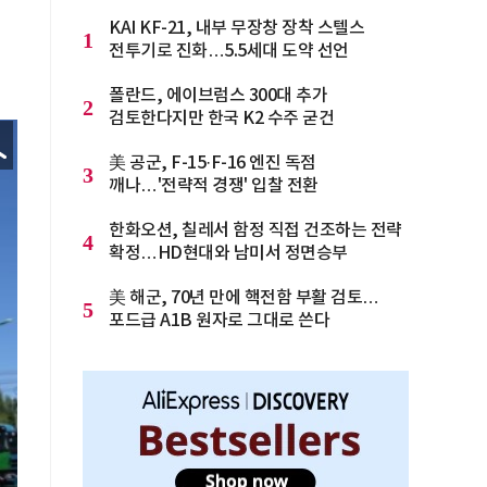
KAI KF-21, 내부 무장창 장착 스텔스
1
전투기로 진화…5.5세대 도약 선언
폴란드, 에이브럼스 300대 추가
2
검토한다지만 한국 K2 수주 굳건
美 공군, F-15·F-16 엔진 독점
3
깨나…'전략적 경쟁' 입찰 전환
한화오션, 칠레서 함정 직접 건조하는 전략
4
확정…HD현대와 남미서 정면승부
美 해군, 70년 만에 핵전함 부활 검토…
5
포드급 A1B 원자로 그대로 쓴다