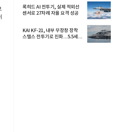
록히드 AI 전투기, 실제 적외선
포
센서로 27차례 자율 요격 성공
이
KAI KF-21, 내부 무장창 장착
스텔스 전투기로 진화…5.5세대
도...