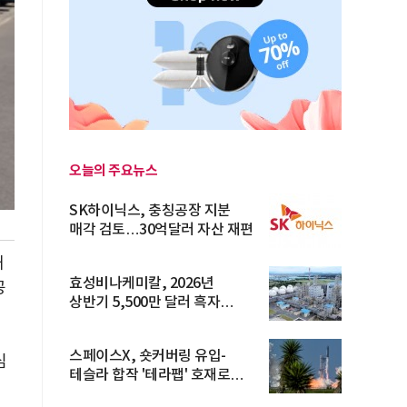
오늘의 주요뉴스
SK하이닉스, 충칭공장 지분
매각 검토…30억달러 자산 재편
내
효성비나케미칼, 2026년
공
상반기 5,500만 달러 흑자
전환… 4대 체...
스페이스X, 숏커버링 유입-
심
테슬라 합작 '테라팹' 호재로
15.83% ...