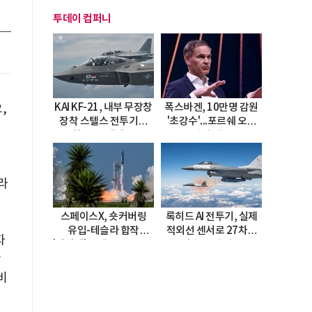
투데이 컴퍼니
KAI KF-21, 내부 무장창
폭스바겐, 10만명 감원
,
장착 스텔스 전투기로
'초강수'...포르쉐 오너
고
진화…5.5세대 도약
직접 경고
선언
라
스페이스X, 숏커버링
록히드 AI 전투기, 실제
유입-테슬라 합작
적외선 센서로 27차례
자
'테라팹' 호재로 15.83%
자율 요격 성공
안
급등
비