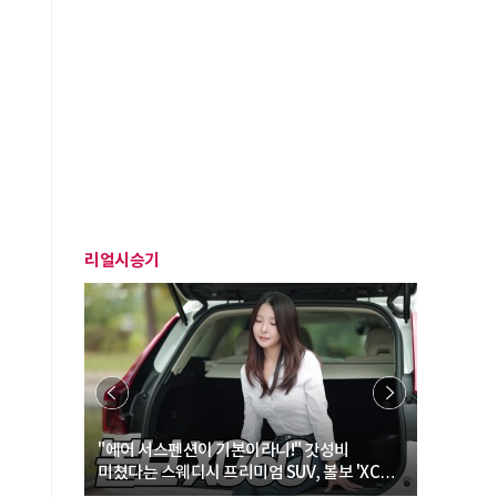
비
리얼시승기
… “여성·
"에어 서스펜션이 기본이라니!" 갓성비
"디자인 대
미쳤다는 스웨디시 프리미엄 SUV, 볼보 'XC60
크로스오버
B5 울트라'