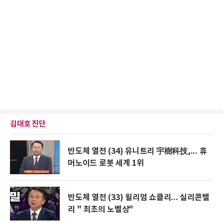
김대호 진단
반도체 열전 (34) 유니트리 宇樹科技,... 휴
머노이드 로봇 세계 1위
반도체 열전 (33) 윌리엄 쇼클리... 실리콘밸
리 " 최초의 노벨상"