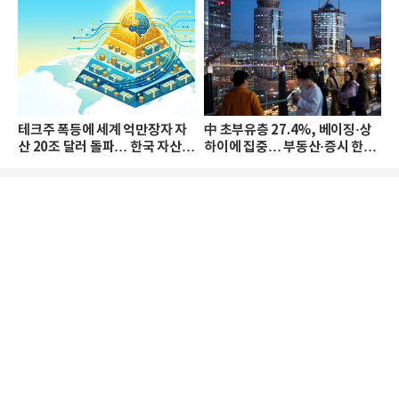
테크주 폭등에 세계 억만장자 자
中 초부유층 27.4%, 베이징·상
산 20조 달러 돌파… 한국 자산
하이에 집중… 부동산·증시 한파
격차 확대
로 자산은 소폭 감소