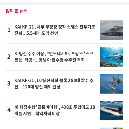
많이 본 뉴스
KAI KF-21, 내부 무장창 장착 스텔스 전투기로
1
진화…5.5세대 도약 선언
K-방산 수주 이상, “인도네시아, 프랑스 '스코
2
르펜' 착공”…동남아 잠수함 수주전 격화
KAI KF-21, 10월 전력화·블록2 80대 발주 추
3
진…120대 양산 체제 완성
美 핵잠수함 '콜롬비아함', 438조 투입에도 18
4
개월 지연…핵억제력 비상