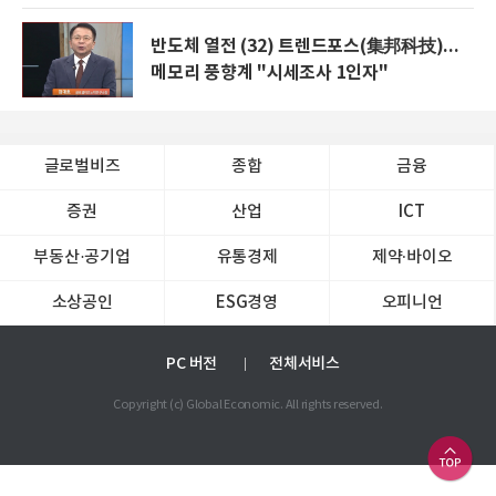
반도체 열전 (32) 트렌드포스(集邦科技)...
메모리 풍향계 "시세조사 1인자"
글로벌비즈
종합
금융
증권
산업
ICT
부동산·공기업
유통경제
제약∙바이오
소상공인
ESG경영
오피니언
PC 버전
전체서비스
Copyright (c) Global Economic. All rights reserved.