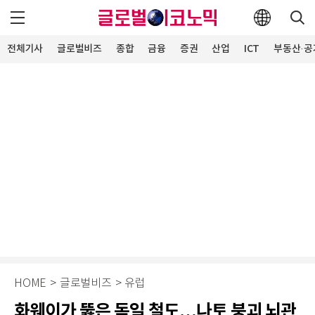
전체기사
글로벌비즈
종합
금융
증권
산업
ICT
부동산·공
HOME
>
글로벌비즈
>
유럽
화웨이가 뚫은 독일 철도…나토 붕괴 뇌관