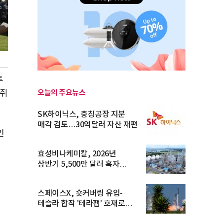
투
오늘의 주요뉴스
 쥐
SK하이닉스, 충칭공장 지분
매각 검토…30억달러 자산 재편
인
효성비나케미칼, 2026년
상반기 5,500만 달러 흑자
전환… 4대 체...
스페이스X, 숏커버링 유입-
테슬라 합작 '테라팹' 호재로
15.83% ...