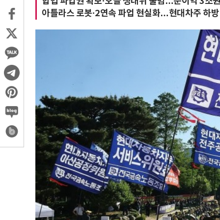
합법 파업권 확보·오늘 쟁대위 출범…순이익 3조원
아틀라스 로봇·2연속 파업 현실화…현대차주 하방