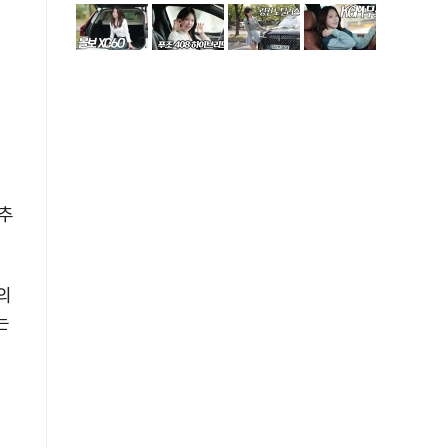
이
)
갖추
의
는