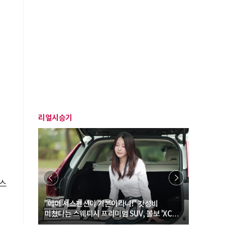
리얼시승기
스
… “여성·
"에어 서스펜션이 기본이라니!" 갓성비
"디자인 대
미쳤다는 스웨디시 프리미엄 SUV, 볼보 'XC60
크로스오버
B5 울트라'