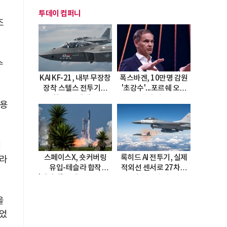
투데이 컴퍼니
조
수
KAI KF-21, 내부 무장창
폭스바겐, 10만명 감원
장착 스텔스 전투기로
'초강수'...포르쉐 오너
진화…5.5세대 도약
직접 경고
고용
선언
억
스페이스X, 숏커버링
록히드 AI 전투기, 실제
달라
유입-테슬라 합작
적외선 센서로 27차례
'테라팹' 호재로 15.83%
자율 요격 성공
급등
을
줄었