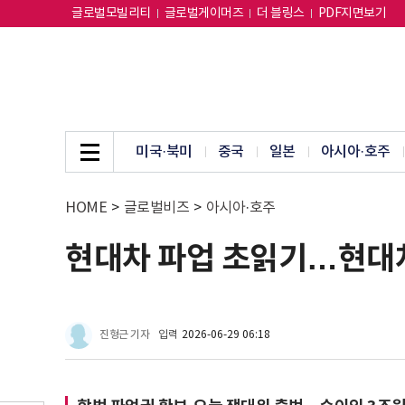
글로벌모빌리티
글로벌게이머즈
더 블링스
PDF지면보기
미국·북미
중국
일본
아시아·호주
HOME
>
글로벌비즈
>
아시아·호주
현대차 파업 초읽기…현대
진형근 기자
입력
2026-06-29 06:18