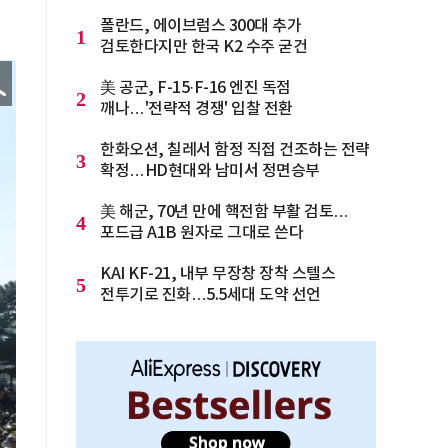
폴란드, 에이브럼스 300대 추가
1
검토한다지만 한국 K2 수주 굳건
美 공군, F-15·F-16 엔진 독점
2
깨나…'전략적 경쟁' 입찰 전환
한화오션, 칠레서 함정 직접 건조하는 전략
3
확정…HD현대와 남미서 정면승부
美 해군, 70년 만에 핵전함 부활 검토…
4
포드급 A1B 원자로 그대로 쓴다
KAI KF-21, 내부 무장창 장착 스텔스
5
전투기로 진화…5.5세대 도약 선언