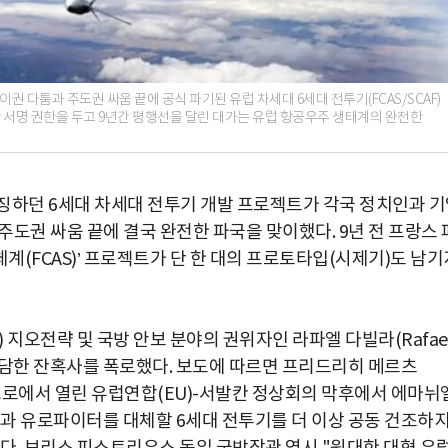
권 다툼과 주도권 싸움 끝에 공식 파기된 유럽 차세대 6세대 전투기(FCAS/SCAF)
 서명 권한을 두고 9년간 평행선을 달린 대가는 유럽 항공우주 생태계의 완전한
징하던 6세대 차세대 전투기 개발 프로젝트가 각국 정치인과 
도권 싸움 끝에 결국 완전한 파국을 맞이했다. 9년 전 프랑스 
(FCAS)’ 프로젝트가 단 한 대의 프로토타입(시제기)도 남기
각) 지오전략 및 국방 안보 분야의 권위자인 라파엘 다빌라(Rafae
 참담한 잔혹사를 폭로했다. 보도에 따르면 프리드리히 메르츠
 몬테네그로에서 열린 유럽연합(EU)-서발칸 정상회의 막후에서 에마뉘
과 유로파이터를 대체할 6세대 전투기를 더 이상 공동 건조하