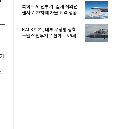
럽
록히드 AI 전투기, 실제 적외선
센서로 27차례 자율 요격 성공
KAI KF-21, 내부 무장창 장착
스텔스 전투기로 진화…5.5세대
도...
 가
제
스
이