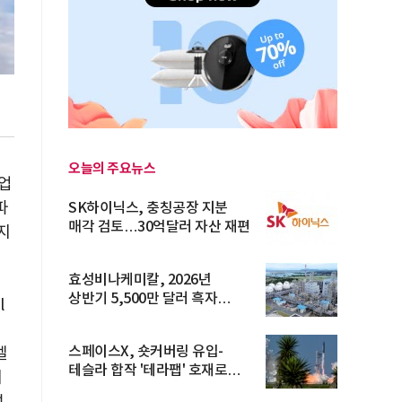
오늘의 주요뉴스
기업
파
SK하이닉스, 충칭공장 지분
매각 검토…30억달러 자산 재편
지
효성비나케미칼, 2026년
상반기 5,500만 달러 흑자
l
전환… 4대 체...
스페이스X, 숏커버링 유입-
엘
테슬라 합작 '테라팹' 호재로
지
15.83% ...