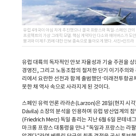
유럽 4개국이 야심 차게 추진했으나 결국 프랑스와 독일·스페인 간의 이
프로젝트의 가상 그래픽 모델. 핵심 계약자인 다소와 에어버스가 도안
붕괴와 미제 F-35에 대한 안보 종속으로 돌아오게 됐다. 사진=인드라
유럽 대륙의 독자적인 안보 자율성과 기술 주권을 상
경영진, 그리고 노동조합의 철저한 단기 이기주의와 주
리에서 요란한 선전과 함께 출범했던 ‘미래전투항공체계
못한 채 역사 속으로 사라지게 된 것이다.
스페인 유력 언론 라라손(Larzon)은 28일(현지 시
Dávila) 소장의 분석을 인용하며 유럽 방산업계의
(Friedrich Merz) 독일 총리는 지난 6월 6일
마크롱 프랑스 대통령을 만나 "독일과 프랑스는 라팔