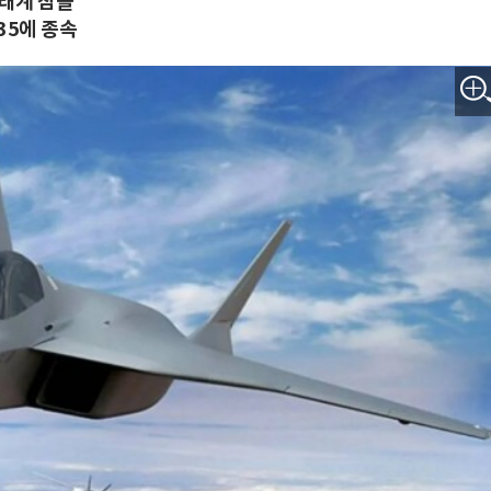
생태계 침몰
35에 종속