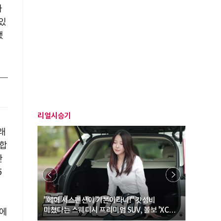
가
있
됐
리얼시승기
래
 합
한
5
… “여성·
"에어 서스펜션이 기본이라니!" 갓성비
"디자인 대
미쳤다는 스웨디시 프리미엄 SUV, 볼보 'XC60
크로스오버
됨에
B5 울트라'