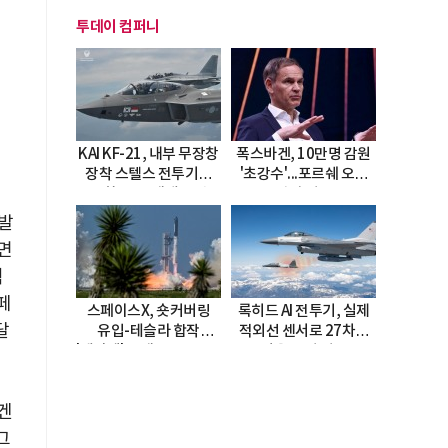
투데이 컴퍼니
KAI KF-21, 내부 무장창
폭스바겐, 10만명 감원
장착 스텔스 전투기로
'초강수'...포르쉐 오너
진화…5.5세대 도약
직접 경고
선언
개발
반면
적
페
스페이스X, 숏커버링
록히드 AI 전투기, 실제
달
유입-테슬라 합작
적외선 센서로 27차례
'테라팹' 호재로 15.83%
자율 요격 성공
급등
르겐
그