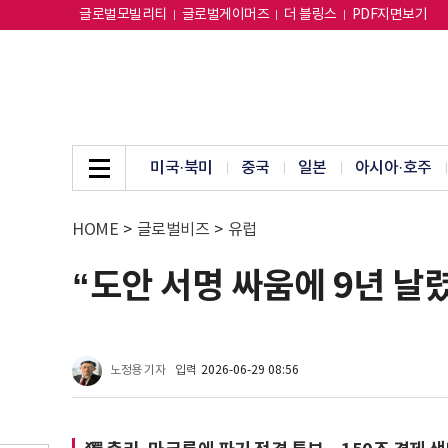
글로벌모빌리티
글로벌게이머즈
더 블링스
PDF지면보기
미국·북미
중국
일본
아시아·호주
HOME
>
글로벌비즈
>
유럽
“도안 서명 싸움에 9년 날렸
노정용 기자
입력
2026-06-29 08:56