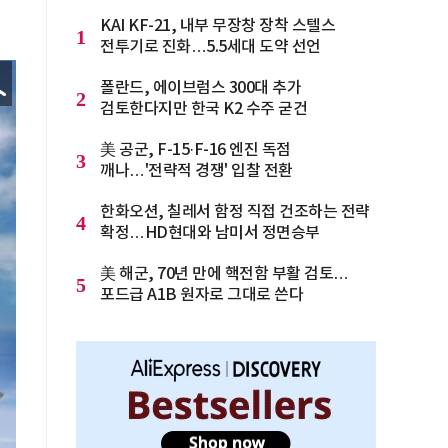
KAI KF-21, 내부 무장창 장착 스텔스
1
전투기로 진화…5.5세대 도약 선언
폴란드, 에이브럼스 300대 추가
2
검토한다지만 한국 K2 수주 굳건
美 공군, F-15·F-16 엔진 독점
3
깨나…'전략적 경쟁' 입찰 전환
한화오션, 칠레서 함정 직접 건조하는 전략
4
확정…HD현대와 남미서 정면승부
美 해군, 70년 만에 핵전함 부활 검토…
5
포드급 A1B 원자로 그대로 쓴다