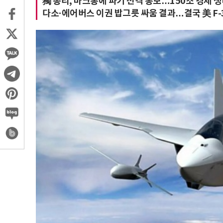
獨 총리, 마크롱에 파기 전격 통보…150조 경제 
다소·에어버스 이권 밥그릇 싸움 결과…결국 美 F-