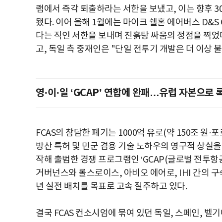
램에서 즉각 퇴출하라는 서한을 보냈고, 이는 향후 3
됐다. 이어 올해 1월에는 마이크 쉘혼 에어버스 D&S
다는 직인 서한을 보내며 진흙탕 싸움의 정점을 찍었다.
고, 독일 측 중재인은 "단일 전투기 개발은 더 이상 
영·이·일 ‘GCAP’ 연합에 완패…유럽 자본으로
FCAS의 참담한 폐기는 1000억 유로(약 150조 원
방산 특허 및 민군 겸용 기술 노하우의 영구적 상실을 
작해 출범한 경쟁 프로그램인 ‘GCAP(글로벌 전투항
거버넌스와 롤스로이스, 아비오 에어로, IHI 간의 구속력
년 실전 배치를 목표로 고속 질주하고 있다.
결국 FCAS 컨소시엄에 묶여 있던 독일, 스페인, 벨