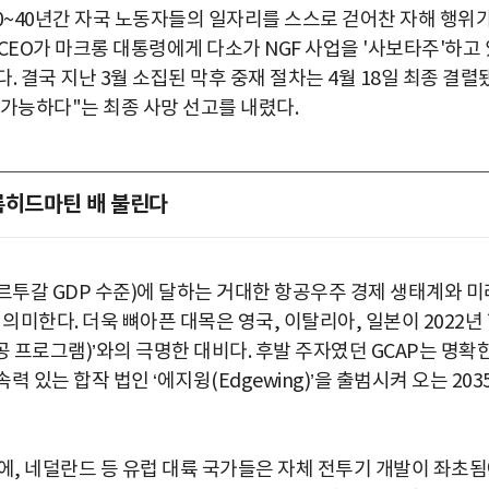
0~40년간 자국 노동자들의 일자리를 스스로 걷어찬 자해 행위
 CEO가 마크롱 대통령에게 다소가 NGF 사업을 '사보타주'하고 
 결국 지난 3월 소집된 막후 중재 절차는 4월 18일 최종 결렬
불가능하다"는 최종 사망 선고를 내렸다.
 록히드마틴 배 불린다
·포르투갈 GDP 수준)에 달하는 거대한 항공우주 경제 생태계와 미
의미한다. 더욱 뼈아픈 대목은 영국, 이탈리아, 일본이 2022년
공 프로그램)’와의 극명한 대비다. 후발 주자였던 GCAP는 명확
 있는 합작 법인 ‘에지윙(Edgewing)’을 출범시켜 오는 203
박지수 아나운서가 타본 ‘전설의 무쏘’
초보자도 반할 반전 매력”
기에, 네덜란드 등 유럽 대륙 국가들은 자체 전투기 개발이 좌초