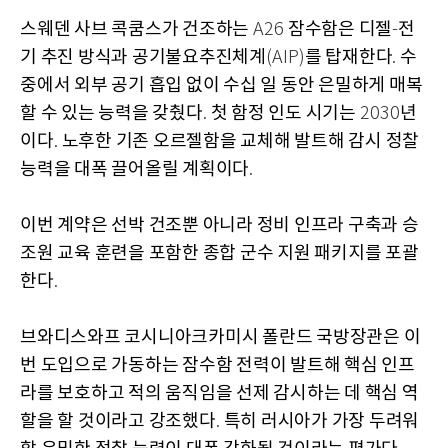
스웨덴 사브 콕쿰스가 건조하는
잠수함은 디젤
전
A26
-
기 추진 방식과 공기불요추진체계
를 탑재한다
수
(AIP)
.
중에서 외부 공기 흡입 없이 수십 일 동안 은밀하게 매복
할 수 있는 능력을 갖췄다
첫 함정 인도 시기는
년
.
2030
이다
노후한 기존 오르젤함을 교체해 발트해 감시 정찰
.
능력을 대폭 끌어올릴 계획이다
.
이번 계약은 선박 건조뿐 아니라 정비 인프라 구축과 승
조원 교육 훈련을 포함한 종합 군수 지원 패키지를 포괄
한다
.
브와디스와프 코시니아크카미시 폴란드 국방장관은 이
번 도입으로 가동하는 잠수함 전력이 발트해 핵심 인프
라를 보호하고 적의 움직임을 선제 감시하는 데 핵심 역
할을 할 것이라고 강조했다
특히 러시아가 가장 두려워
.