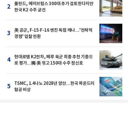
폴란드, 에이브럼스 300대 추가 검토한다지만
2
한국 K2 수주 굳건
美 공군, F-15·F-16 엔진 독점 깨나…'전략적
3
경쟁' 입찰 전환
현대로템 K2전차, 페루 육군 최종 추천 기종으
4
로 평가…獨·美 꺾고 150대 수주 청신호
TSMC, 1.4나노 2028년 양산…한국 파운드리
5
협공 비상