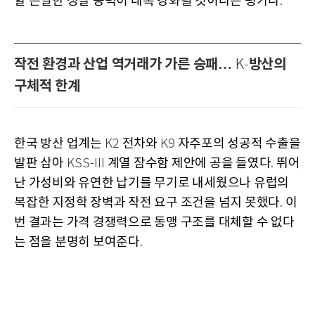
할 은밀한 정찰 능력이 대폭 강화될 것이라는 평가다
.
작전 환경과 산업 역거래가 가른 승패…
방산의
K-
구체적 한계
한국 방산 업계는
전차와
자주포의 성공적 수출을
K2
K9
발판 삼아
계열 잠수함 제안에 공을 들였다
뛰어
KSS-III
.
난 가성비와 유연한 납기를 무기로 내세웠으나 유럽의
복잡한 지정학 장벽과 작전 요구 조건을 넘지 못했다
이
.
번 결과는 가격 경쟁력으로 동맹 구조를 대체할 수 없다
는 점을 분명히 보여준다
.