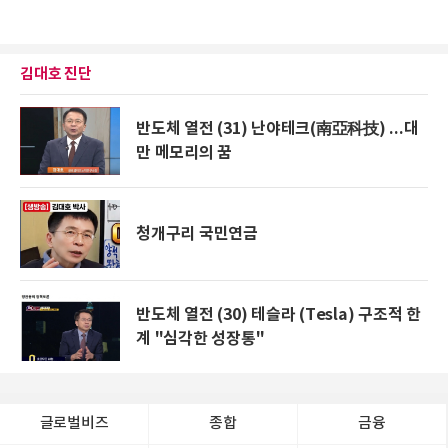
김대호 진단
반도체 열전 (31) 난야테크(南亞科技) ...대
만 메모리의 꿈
청개구리 국민연금
반도체 열전 (30) 테슬라 (Tesla) 구조적 한
계 "심각한 성장통"
글로벌비즈
종합
금융