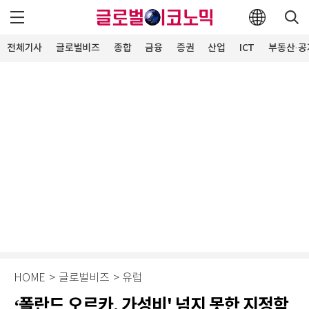
전체기사
글로벌비즈
종합
금융
증권
산업
ICT
부동산·공
HOME
>
글로벌비즈
>
유럽
‘폴란드 오르카, 가성비' 넘지 못한 지정학