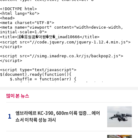
많이 본 뉴스
엠브라에르 KC-390, 600m 이륙 입증…에어
1
쇼서 이착륙 성능 과시