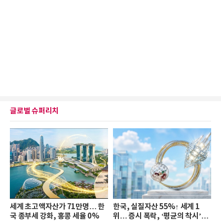
글로벌 슈퍼리치
세계 초고액자산가 71만명… 한
한국, 실질자산 55%↑ 세계 1
국 종부세 강화, 홍콩 세율 0%
위… 증시 폭락, ‘평균의 착시’와