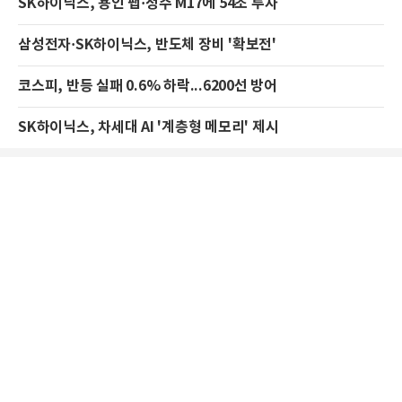
SK하이닉스, 용인 팹·청주 M17에 54조 투자
삼성전자·SK하이닉스, 반도체 장비 '확보전'
코스피, 반등 실패 0.6% 하락...6200선 방어
SK하이닉스, 차세대 AI '계층형 메모리' 제시