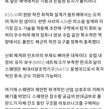
록 얕은 해역에서는 기동과 은밀성 유지가 불리하다
.
의 원양 작전 최적화 설계가 발트해에서는 오히
KSS-III
려 독이 된 셈이다
반면 사브의
은 저소음 설계와 자
.
A26
기장 감소 기술을 적용해 초천해 구역에서 탐지 회피 능
력이 우수하며 해저 침투나 정보 수집 같은 특수작전 역
량에서도 폴란드 해군의 작전 요구를 정확히 충족했다
.
신뢰 체계와 인프라의 부재도 뼈아픈 대목이다
유럽 내
.
정비
유지
보수
네트워크가 부족한 한국과 달리
·
·
(MRO)
스웨덴은 북대서양조약기구
동맹국으로서 즉각
(NATO)
적인 후속 군수 지원이 가능하다
.
여기에 스웨덴이 제안한 파격적인 산업 상호주의 거래가
쐐기를 박았다
스웨덴은 잠수함 공급의 반대급부로 폴
.
란드가 자체 건조 중인 구조함 라토브니크를 구매하는