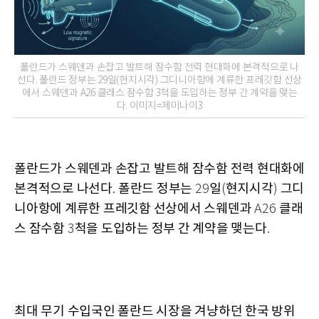
폴란드가 스웨덴과 손잡고 발트해 잠수함 전력 현대화에 본격적으로 나
선다. 폴란드 정부는 29일(현지시각) 그디니아항에 계류한 프레깃함 선상
에서 스웨덴과 A26 클래스 잠수함 3척을 도입하는 정부 간 계약을 맺는
다. 이미지=제미나이3
폴란드가 스웨덴과 손잡고 발트해 잠수함 전력 현대화에
본격적으로 나선다
폴란드 정부는
일
현지시각
그디
.
29
(
)
니아항에 계류한 프레깃함 선상에서 스웨덴과
클래
A26
스 잠수함
척을 도입하는 정부 간 계약을 맺는다
3
.
최대 무기 수입국인 폴란드 시장을 겨냥하던 한국 방위