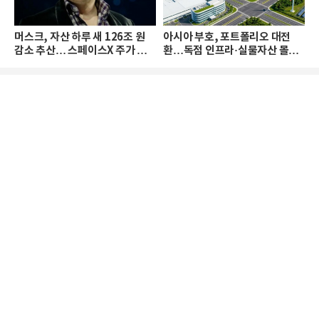
머스크, 자산 하루 새 126조 원
아시아 부호, 포트폴리오 대전
감소 추산… 스페이스X 주가 하
환…독점 인프라·실물자산 몰린
락 때문
다