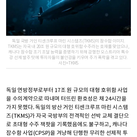
독일 국방 거인 티센크루프 마린 시스템즈(TKMS)의 잠수함 이미지.
TKMS는 자국 내 20조 원 규모의 대형 호위함 수주라는 호재를 맞았으나,
캐나다 잠수함 조기 조달 능력을 증명하기 위해 감행한 오스트리아 특수
강 선제 발주 탓에 투자자들의 불안감을 키우며 주가 폭락을 겪고 있다.
사진=TKMS
독일 연방정부로부터 17조 원 규모의 대형 호위함 사업
을 수의계약으로 따내며 터뜨린 환호성은 채 24시간을
가지 못했다. 독일의 방산 거인 티센크루프 마린 시스템
즈(TKMS)가 자국 국방부의 전격적인 선박 교체 결단으
로 초대형 수주 잭팟을 기록했음에도 불구하고, 캐나다
잠수함 사업(CPSP)을 겨냥해 단행한 무리한 선제적 투