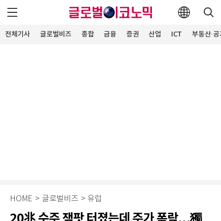
전체기사
글로벌비즈
종합
금융
증권
산업
ICT
부동산·공
HOME
>
글로벌비즈
>
유럽
20兆 수주 잭팟 터졌는데 주가 폭락…獨