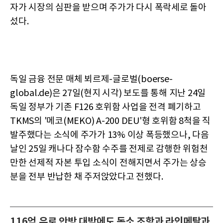
자가 시장의 심판을 받으며 주가가 다시 폭락세로 돌아
섰다.
독일 금융 전문 매체 뵈르제-글로벌(boerse-
global.de)은 27일(현지 시각) 보도를 통해 지난 24일
독일 정부가 기존 F126 호위함 사업을 전격 폐기하고
TKMS의 '메코(MEKO) A-200 DEU'형 호위함 8척을 직
발주했다는 소식에 주가가 13% 이상 폭등했으나, 다음
날인 25일 캐나다 잠수함 수주를 전제로 감행한 위험천
만한 선제적 자본 투입 소식이 전해지면서 주가는 상승
분을 전부 반납한 채 주저앉았다고 전했다.
116억 유로 안방 대박에도 독소 조항과 라인메탈과