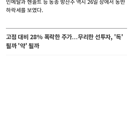
인메탈과 헨솔트 등 동종 방산주 역시 26일 장에서 동반
하락세를 보였다.
고점 대비 28% 폭락한 주가…무리한 선투자, '독'
될까 '약' 될까