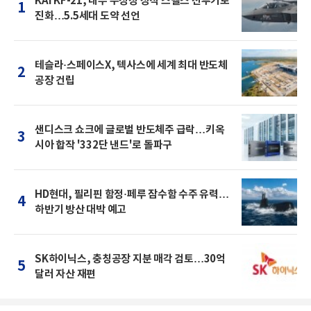
KAI KF-21, 내부 무장창 장착 스텔스 전투기로
1
진화…5.5세대 도약 선언
테슬라·스페이스X, 텍사스에 세계 최대 반도체
2
공장 건립
샌디스크 쇼크에 글로벌 반도체주 급락…키옥
3
시아 합작 '332단 낸드'로 돌파구
HD현대, 필리핀 함정·페루 잠수함 수주 유력…
4
하반기 방산 대박 예고
SK하이닉스, 충칭공장 지분 매각 검토…30억
5
달러 자산 재편