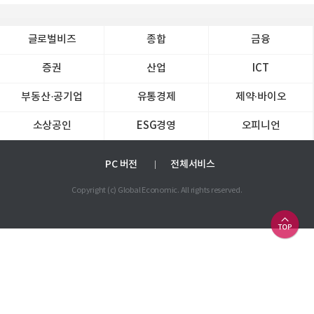
글로벌비즈
종합
금융
증권
산업
ICT
부동산·공기업
유통경제
제약∙바이오
소상공인
ESG경영
오피니언
PC 버전
전체서비스
Copyright (c) Global Economic. All rights reserved.