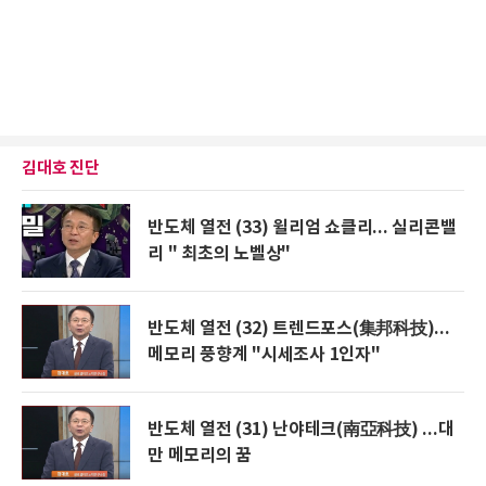
김대호 진단
반도체 열전 (33) 윌리엄 쇼클리... 실리콘밸
리 " 최초의 노벨상"
반도체 열전 (32) 트렌드포스(集邦科技)...
메모리 풍향계 "시세조사 1인자"
반도체 열전 (31) 난야테크(南亞科技) ...대
만 메모리의 꿈