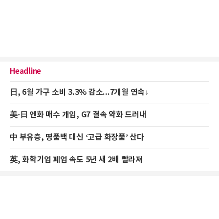
Headline
日, 6월 가구 소비 3.3% 감소...7개월 연속↓
美·日 엔화 매수 개입, G7 결속 약화 드러내
中 부유층, 명품백 대신 ‘고급 화장품’ 산다
英, 화학기업 폐업 속도 5년 새 2배 빨라져