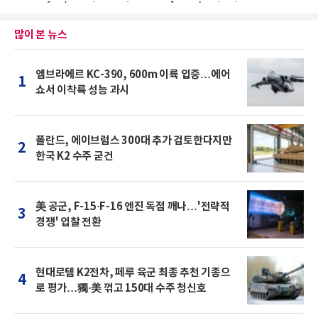
많이 본 뉴스
엠브라에르 KC-390, 600m 이륙 입증…에어
1
쇼서 이착륙 성능 과시
폴란드, 에이브럼스 300대 추가 검토한다지만
2
한국 K2 수주 굳건
美 공군, F-15·F-16 엔진 독점 깨나…'전략적
3
경쟁' 입찰 전환
현대로템 K2전차, 페루 육군 최종 추천 기종으
4
로 평가…獨·美 꺾고 150대 수주 청신호