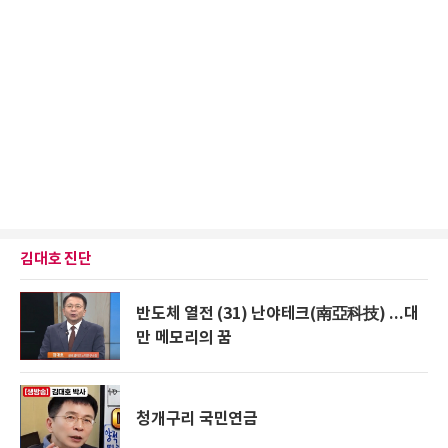
김대호 진단
반도체 열전 (31) 난야테크(南亞科技) ...대
만 메모리의 꿈
청개구리 국민연금