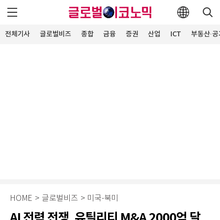
전체기사
글로벌비즈
종합
금융
증권
산업
ICT
부동산·공
HOME
>
글로벌비즈
>
미국·북미
AI 전력 전쟁, 유틸리티 M&A 2000억 달