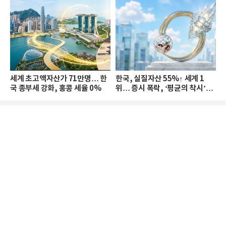
세계 초고액자산가 71만명… 한
한국, 실질자산 55%↑ 세계 1
국 종부세 강화, 홍콩 세율 0%
위… 증시 폭락, ‘평균의 착시’와
부의 유동성 위기