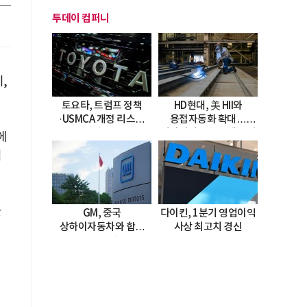
투데이 컴퍼니
,
토요타, 트럼프 정책
HD현대, 美 HII와
·USMCA 개정 리스크
용접자동화 확대…
직면
미시시피 조선소에 전격
에
도입
적
을
GM, 중국
다이킨, 1분기 영업이익
상하이자동차와 합작
사상 최고치 경신
20년 연장…
2047년까지 파트너십
지속