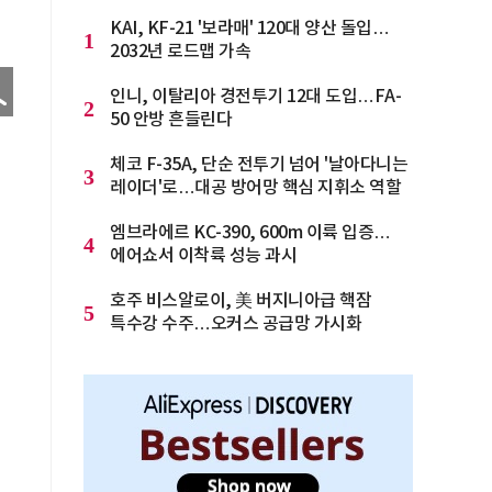
KAI, KF-21 '보라매' 120대 양산 돌입…
1
2032년 로드맵 가속
인니, 이탈리아 경전투기 12대 도입…FA-
2
50 안방 흔들린다
체코 F-35A, 단순 전투기 넘어 '날아다니는
3
레이더'로…대공 방어망 핵심 지휘소 역할
엠브라에르 KC-390, 600m 이륙 입증…
4
에어쇼서 이착륙 성능 과시
호주 비스알로이, 美 버지니아급 핵잠
5
특수강 수주…오커스 공급망 가시화