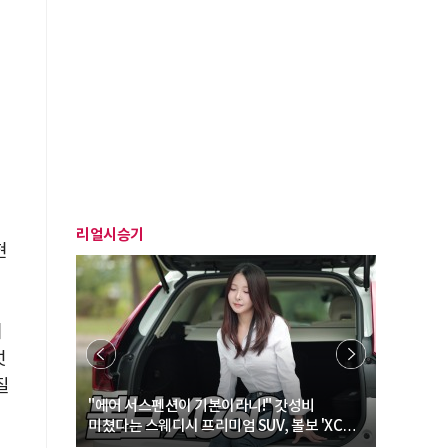
리얼시승기
현
기
럿
질
… “여성·
"에어 서스펜션이 기본이라니!" 갓성비
"디자인 대
미쳤다는 스웨디시 프리미엄 SUV, 볼보 'XC60
크로스오버
B5 울트라'