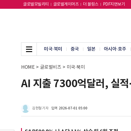
글로벌모빌리티
글로벌게이머즈
더 블링스
PDF지면보기
미국·북미
중국
일본
아시아·호주
HOME
>
글로벌비즈
>
미국·북미
AI 지출 7300억달러, 
김현철 기자
입력
2026-07-01 05:00