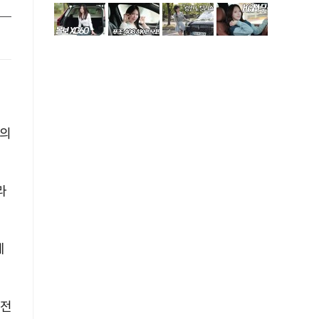
들의
라
제
 전