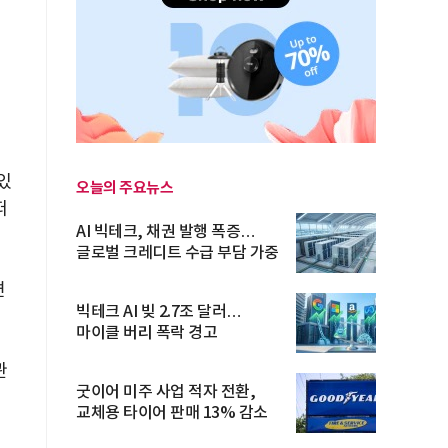
있
오늘의 주요뉴스
떠
AI 빅테크, 채권 발행 폭증…
글로벌 크레디트 수급 부담 가중
변
빅테크 AI 빚 2.7조 달러…
마이클 버리 폭락 경고
관
굿이어 미주 사업 적자 전환,
교체용 타이어 판매 13% 감소