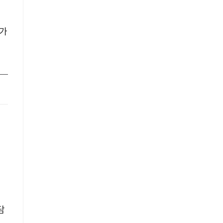
 가
규
담