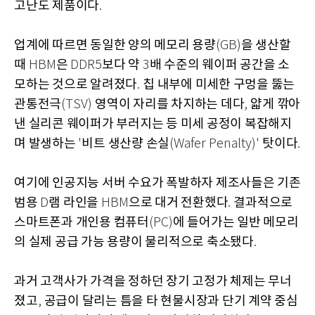
고난도 제품이다
.
업계에 따르면 동일한 양의 메모리 용량
을 생산할
(GB)
때
은
보다 약
배 수준의 웨이퍼 공간을 소
HBM
DDR5
3
모하는 것으로 알려졌다
칩 내부에 미세한 구멍을 뚫는
.
관통전극
영역이 자리를 차지하는 데다
얇게 깎아
(TSV)
,
낸 실리콘 웨이퍼가 부러지는 등 미세 공정이 복잡해지
며 발생하는
비트 생산량 손실
탓이다
'
(Wafer Penalty)'
.
여기에 인공지능 서버 수요가 폭발하자 제조사들은 기존
범용
램 라인을
으로 대거 전환했다
결과적으로
D
HBM
.
스마트폰과 개인용 컴퓨터
에 들어가는 일반 메모리
(PC)
의 실제 공급 가능 용량이 물리적으로 축소됐다
.
과거 고객사가 가격을 정하던 장기 고정가 체제는 무너
졌고
공급이 달리는 틈을 타 현물시장과 단기 계약 중심
,