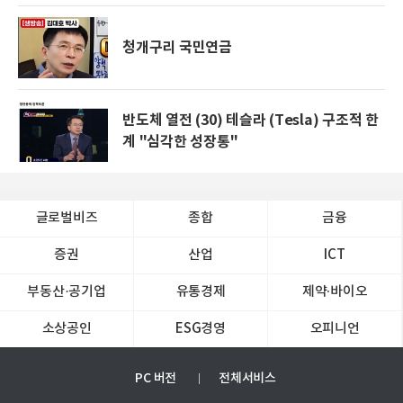
청개구리 국민연금
반도체 열전 (30) 테슬라 (Tesla) 구조적 한
계 "심각한 성장통"
글로벌비즈
종합
금융
증권
산업
ICT
부동산·공기업
유통경제
제약∙바이오
소상공인
ESG경영
오피니언
PC 버전
전체서비스