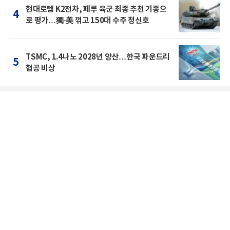
현대로템 K2전차, 페루 육군 최종 추천 기종으
4
로 평가…獨·美 꺾고 150대 수주 청신호
TSMC, 1.4나노 2028년 양산…한국 파운드리
5
협공 비상