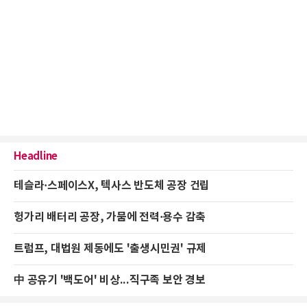
Headline
테슬라·스페이스X, 텍사스 반도체 공장 건립
헝가리 배터리 공장, 가뭄에 전력·용수 감축
트럼프, 대법원 제동에도 '출생시민권' 규제
中 공유기 '백도어' 비상...직구족 보안 경보