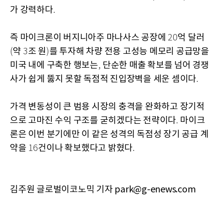
가 강력하다
.
즉 마이크론이 버지니아주 마나사스 공장에
억 달러
20
약
조 원
를 투자해 차량 전용 고성능 메모리 공급망을
(
3
)
미국 내에 구축한 행보는
단순한 매출 확보를 넘어 경쟁
,
사가 쉽게 뚫지 못할 독점적 진입장벽을 세운 셈이다
.
가격 변동성이 큰 범용 시장의 충격을 완화하고 장기적
으로 고마진 수익 구조를 굳히겠다는 전략이다
마이크
.
론은 이번 분기에만 이 같은 성격의 독점성 장기 공급 계
약을
건이나 확보했다고 밝혔다
16
.
김주원 글로벌이코노믹 기자 park@g-enews.com