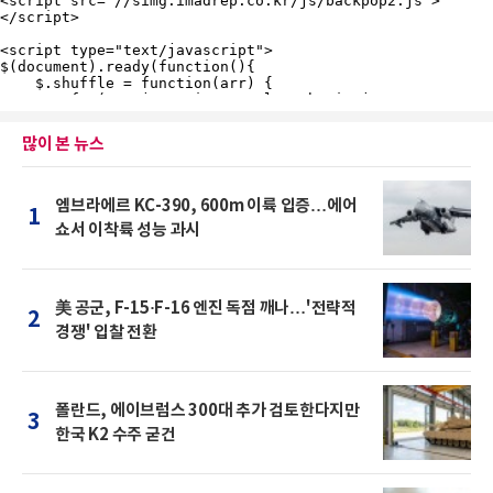
많이 본 뉴스
엠브라에르 KC-390, 600m 이륙 입증…에어
1
쇼서 이착륙 성능 과시
美 공군, F-15·F-16 엔진 독점 깨나…'전략적
2
경쟁' 입찰 전환
폴란드, 에이브럼스 300대 추가 검토한다지만
3
한국 K2 수주 굳건