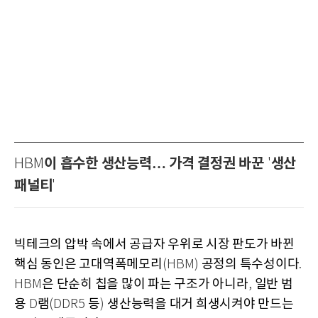
이 흡수한 생산능력… 가격 결정권 바꾼
생산
HBM
'
패널티
'
빅테크의 압박 속에서 공급자 우위로 시장 판도가 바뀐
핵심 동인은 고대역폭메모리
공정의 특수성이다
(HBM)
.
은 단순히 칩을 많이 파는 구조가 아니라
일반 범
HBM
,
용
램
등
생산능력을 대거 희생시켜야 만드는
D
(DDR5
)