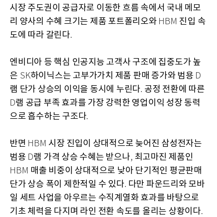
시장 주도권이 공급자로 이동한 흐름 속에서 국내 메모
리 양사의 수혜 크기는 제품 포트폴리오와
진입 속
HBM
도에 따라 갈린다
.
엔비디아 등 핵심 인공지능 고객사 구조에 집중도가 높
은
하이닉스는 고부가가치 제품 판매 증가와 범용
SK
D
램 단가 상승의 이익을 동시에 누린다
공정 전환에 따른
.
램 공급 부족 효과를 가장 강력한 영업이익 성장 동력
D
으로 흡수하는 구조다
.
반면
시장 진입이 상대적으로 늦어진 삼성전자는
HBM
범용
램 가격 상승 수혜는 받으나
최고마진 제품인
D
,
매출 비중이 상대적으로 낮아 단기적인 평균판매
HBM
단가 상승 폭이 제한적일 수 있다
다만 파운드리와 모바
.
일 세트 사업을 아우르는 수직계열화 효과를 바탕으로
기초 체력을 다지며 라인 전환 속도를 올리는 상황이다
.