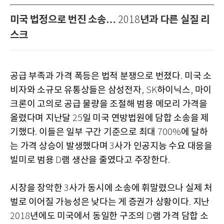
미국 법정으로 번진 소송…
년과 다른 실질 리
2018
스크
공급 부족과 가격 폭등은 법적 분쟁으로 번졌다
미국 소
.
비자와 소규모 유통상들은 삼성전자
하이닉스
마이
, SK
,
크론이 고의로 공급 물량을 조절해 범용 메모리 가격을
올렸다며 지난달
일 미국 연방법원에 담합 소송을 제
25
기했다
이들은 일부 구간 기준으로 최대
에 달하
.
700%
는 가격 상승이 발생했다며
사가 인공지능 수요 대응을
3
빌미로 범용
램 생산을 줄였다고 주장한다
D
.
시장을 장악한
사가 동시에 소송에 휘말렸으나 실제 처
3
벌로 이어질 가능성은 낮다는 게 증권가 상황이다
지난
.
년에도 미국에서 동일한 구조의
램 가격 담합 소
2018
D