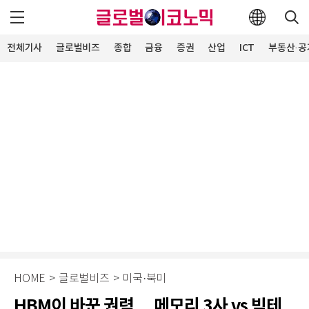
전체기사
글로벌비즈
종합
금융
증권
산업
ICT
부동산·공
HOME
>
글로벌비즈
>
미국·북미
HBM이 바꾼 권력… 메모리 3사 vs 빅테