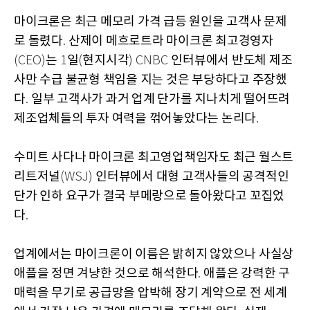
마이크론은 최근 메모리 가격 급등 원인을 고객사 문제
로 돌렸다
산제이 메흐로트라 마이크론 최고경영자
.
는
일
현지시각
인터뷰에서 반도체 제조
(CEO)
1
(
) CNBC
사만 수급 불균형 책임을 지는 것은 부당하다고 주장했
다
일부 고객사가 과거 업계 단가를 지나치게 떨어뜨려
.
제조업체들의 투자 여력을 꺾어놓았다는 논리다
.
수미트 사다나 마이크론 최고영업책임자도 최근 월스트
리트저널
인터뷰에서 대형 고객사들의 공격적인
(WSJ)
단가 인하 요구가 결국 부메랑으로 돌아왔다고 꼬집었
다
.
업계에서는 마이크론이 이름은 밝히지 않았으나 사실상
애플을 정면 겨냥한 것으로 해석한다
애플은 강력한 구
.
매력을 무기로 공급망을 압박해 장기 계약으로 전 세계