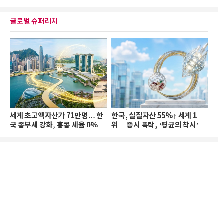
글로벌 슈퍼리치
세계 초고액자산가 71만명… 한
한국, 실질자산 55%↑ 세계 1
국 종부세 강화, 홍콩 세율 0%
위… 증시 폭락, ‘평균의 착시’와
부의 유동성 위기