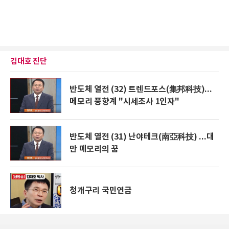
김대호 진단
반도체 열전 (32) 트렌드포스(集邦科技)...
메모리 풍향계 "시세조사 1인자"
반도체 열전 (31) 난야테크(南亞科技) ...대
만 메모리의 꿈
청개구리 국민연금