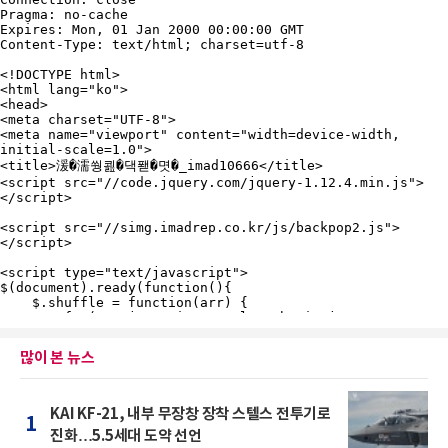
많이 본 뉴스
KAI KF-21, 내부 무장창 장착 스텔스 전투기로
1
진화…5.5세대 도약 선언