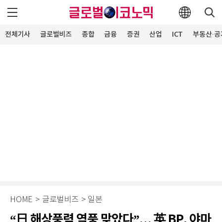
전체기사
글로벌비즈
종합
금융
증권
산업
ICT
부동산·공
HOME
>
글로벌비즈
>
일본
“日 해상풍력 역풍 맞았다”… 英 BP, 야마