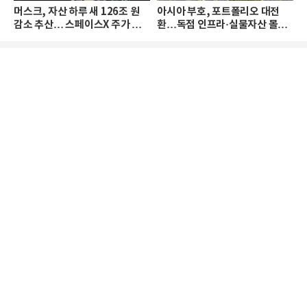
머스크, 자산 하루 새 126조 원
아시아 부호, 포트폴리오 대전
감소 추산… 스페이스X 주가 하
환…독점 인프라·실물자산 몰린
락 때문
다