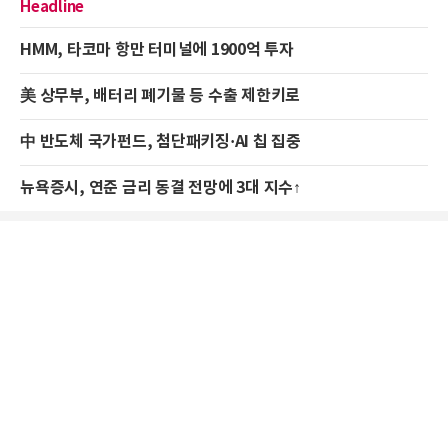
Headline
HMM, 타코마 항만 터미널에 1900억 투자
美 상무부, 배터리 폐기물 등 수출 제한키로
中 반도체 국가펀드, 첨단패키징·AI 칩 집중
뉴욕증시, 연준 금리 동결 전망에 3대 지수↑