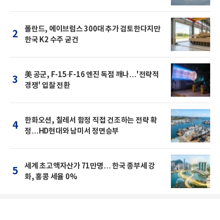
폴란드, 에이브럼스 300대 추가 검토한다지만
2
한국 K2 수주 굳건
美 공군, F-15·F-16 엔진 독점 깨나…'전략적
3
경쟁' 입찰 전환
한화오션, 칠레서 함정 직접 건조하는 전략 확
4
정…HD현대와 남미서 정면승부
세계 초고액자산가 71만명… 한국 종부세 강
5
화, 홍콩 세율 0%