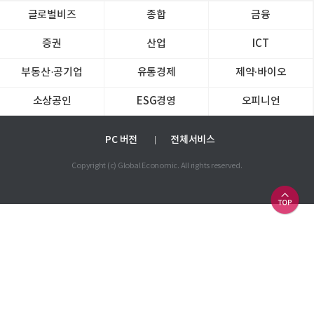
글로벌비즈
종합
금융
증권
산업
ICT
부동산·공기업
유통경제
제약∙바이오
소상공인
ESG경영
오피니언
PC 버전
전체서비스
Copyright (c) Global Economic. All rights reserved.