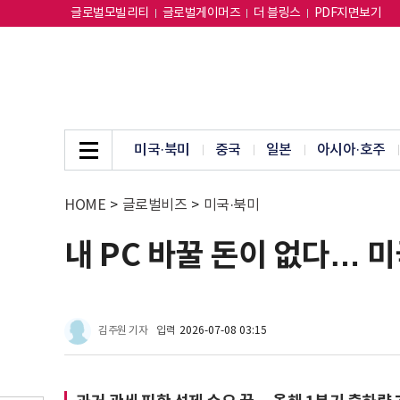
글로벌모빌리티
글로벌게이머즈
더 블링스
PDF지면보기
미국·북미
중국
일본
아시아·호주
HOME
>
글로벌비즈
>
미국·북미
내 PC 바꿀 돈이 없다… 
김주원 기자
입력
2026-07-08 03:15