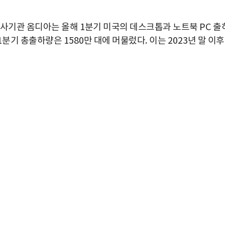
조사기관 옴디아는 올해
1
분기 미국의 데스크톱과 노트북
PC
출
1
분기 총출하량은
1580
만 대에 머물렀다
.
이는
2023
년 말 이후