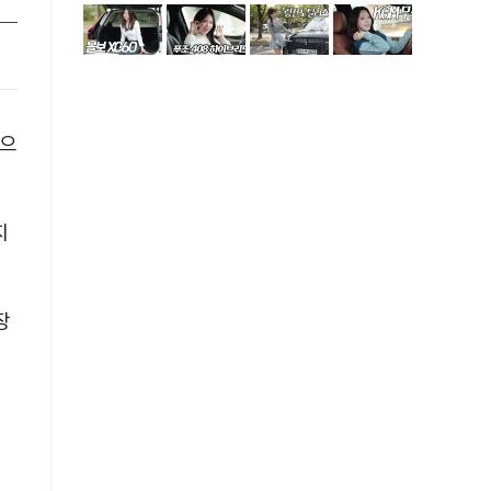
것으
지
장