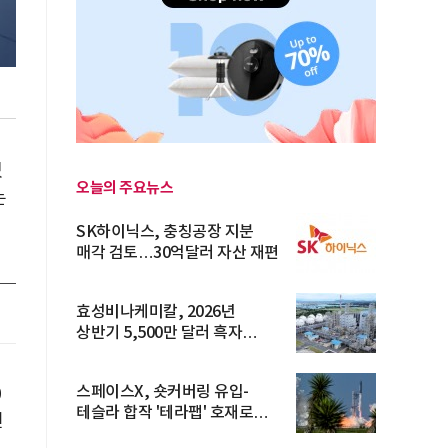
있
오늘의 주요뉴스
는
SK하이닉스, 충칭공장 지분
매각 검토…30억달러 자산 재편
효성비나케미칼, 2026년
상반기 5,500만 달러 흑자
전환… 4대 체...
스페이스X, 숏커버링 유입-
0
테슬라 합작 '테라팹' 호재로
년
15.83% ...