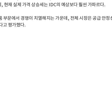
데
,
현재 실제 가격 상승세는
IDC
의 예상보다 훨씬 가파르다
.
품 부문에서 경쟁이 치열해지는 가운데
,
전체 시장은 공급 안정
있다고 평가했다
.
박지수 아나운서가 타본 ‘전설의 무쏘’
초보자도 반할 반전 매력”