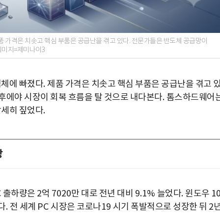
제품 가격은 치솟고 핵심 부품은 공급난을 겪고 있다. 전문가들은 반도체 공급망이
 이미지=제미나이3
침체에 빠졌다
.
제품 가격은 치솟고 핵심 부품은 공급난을 겪고 
후에야 시장이 회복 흐름을 탈 것으로 내다본다
.
톰스하드웨어
상세히 짚었다
.
장
C
출하량은
2
억
7020
만 대로 전년 대비
9.1%
늘었다
.
윈도우
1
다
.
전 세계
PC
시장은 코로나
19
시기 폭발적으로 성장한 뒤
2