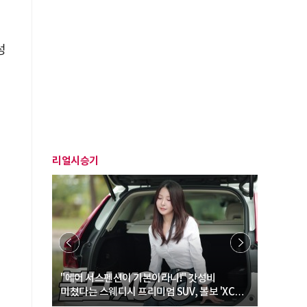
성
리얼시승기
… “여성·
"에어 서스펜션이 기본이라니!" 갓성비
"디자인 대
미쳤다는 스웨디시 프리미엄 SUV, 볼보 'XC60
크로스오버
B5 울트라'