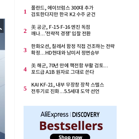
폴란드, 에이브럼스 300대 추가
1
검토한다지만 한국 K2 수주 굳건
美 공군, F-15·F-16 엔진 독점
2
깨나…'전략적 경쟁' 입찰 전환
한화오션, 칠레서 함정 직접 건조하는 전략
3
확정…HD현대와 남미서 정면승부
美 해군, 70년 만에 핵전함 부활 검토…
4
포드급 A1B 원자로 그대로 쓴다
KAI KF-21, 내부 무장창 장착 스텔스
5
전투기로 진화…5.5세대 도약 선언