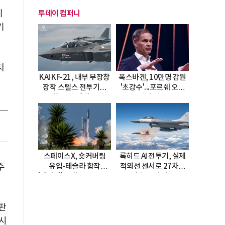
기
투데이 컴퍼니
기
치
KAI KF-21, 내부 무장창
폭스바겐, 10만명 감원
장착 스텔스 전투기로
'초강수'...포르쉐 오너
진화…5.5세대 도약
직접 경고
선언
스페이스X, 숏커버링
록히드 AI 전투기, 실제
주
유입-테슬라 합작
적외선 센서로 27차례
'테라팹' 호재로 15.83%
자율 요격 성공
급등
판
 시