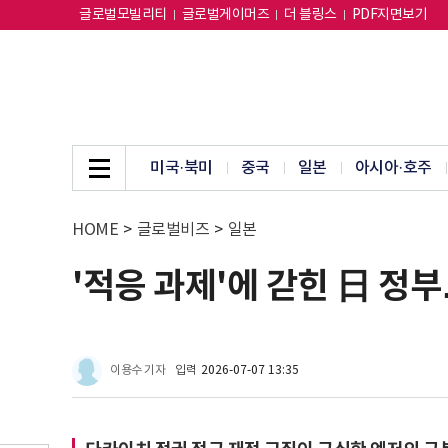
글로벌모빌리티
글로벌게이머즈
더 블링스
PDF지면보기
미국·북미
중국
일본
아시아·호주
HOME
>
글로벌비즈
>
일본
'적응 과제'에 갇힌 日 정부
이용수 기자
입력
2026-07-07 13:35