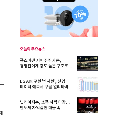
오늘의 주요뉴스
폭스바겐 지배주주 가문,
으
경영진에게 강도 높은 구조조정
주문
LG AI연구원 '엑사원', 산업
데이터 예측서 구글·알리바바
제쳐
닛케이지수, 소폭 하락 마감…
반도체 차익실현 매물 속
제
TOPIX 선...