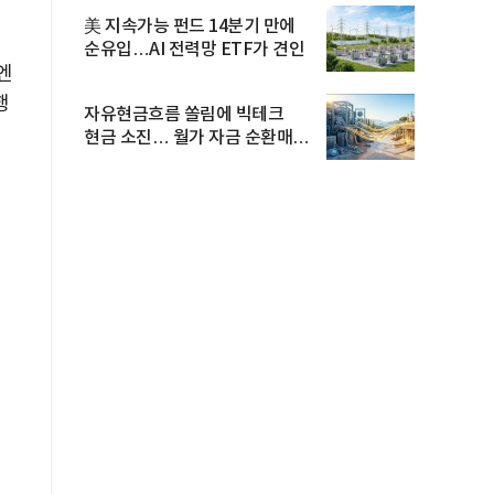
美 지속가능 펀드 14분기 만에
순유입…AI 전력망 ETF가 견인
엔
행
자유현금흐름 쏠림에 빅테크
현금 소진… 월가 자금 순환매
확산