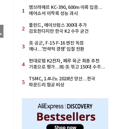
엠브라에르 KC-390, 600m 이륙 입증…
1
에어쇼서 이착륙 성능 과시
폴란드, 에이브럼스 300대 추가
2
검토한다지만 한국 K2 수주 굳건
美 공군, F-15·F-16 엔진 독점
3
깨나…'전략적 경쟁' 입찰 전환
현대로템 K2전차, 페루 육군 최종 추천
4
기종으로 평가…獨·美 꺾고 150대 수주
청신호
TSMC, 1.4나노 2028년 양산…한국
5
파운드리 협공 비상