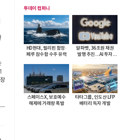
투데이 컴퍼니
전
하
엔
HD현대, 필리핀 함정·
알파벳, 36조원 채권
페루 잠수함 수주 유력
발행 추진…AI 투자
시험대
는
고
가장
스페이스X, 보호예수
타타그룹, 인도산 LFP
해제에 거래량 폭발
배터리 독자 개발