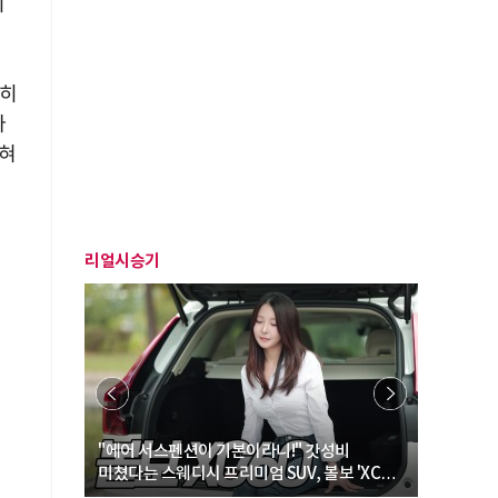
디
순히
다
막혀
리얼시승기
… “여성·
"에어 서스펜션이 기본이라니!" 갓성비
"디자인 대
미쳤다는 스웨디시 프리미엄 SUV, 볼보 'XC60
크로스오버
B5 울트라'