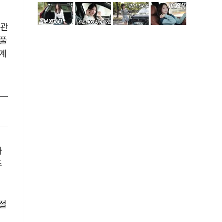
 관
 풀
계
라
주
절