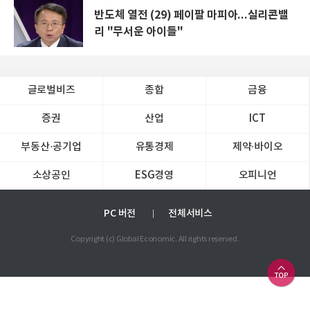
반도체 열전 (29) 페이팔 마피아...실리콘밸
리 "무서운 아이들"
글로벌비즈
종합
금융
증권
산업
ICT
부동산·공기업
유통경제
제약∙바이오
소상공인
ESG경영
오피니언
PC 버전
전체서비스
Copyright (c) Global Economic. All rights reserved.