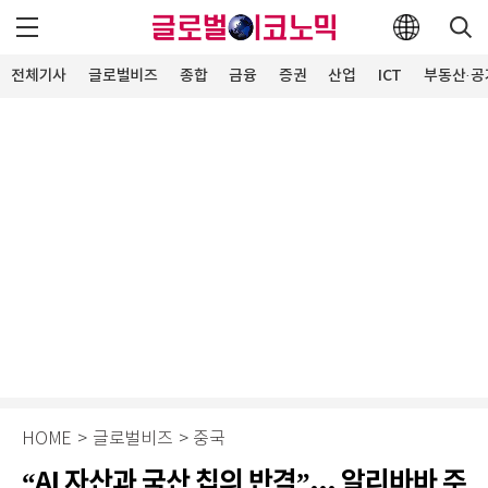
전체기사
글로벌비즈
종합
금융
증권
산업
ICT
부동산·공
HOME
>
글로벌비즈
>
중국
“AI 자산과 국산 칩의 반격”... 알리바바 주