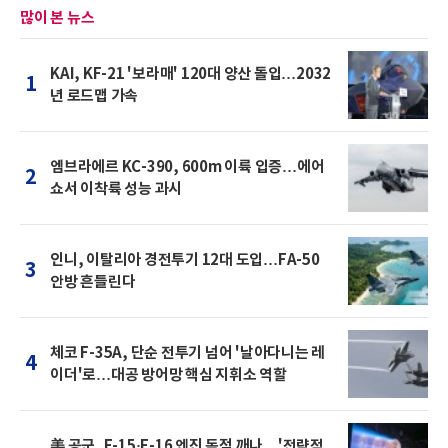
많이 본 뉴스
KAI, KF-21 '보라매' 120대 양산 돌입…2032
1
년 로드맵 가속
엠브라에르 KC-390, 600m 이륙 입증…에어
2
쇼서 이착륙 성능 과시
인니, 이탈리아 경전투기 12대 도입…FA-50
3
안방 흔들린다
체코 F-35A, 단순 전투기 넘어 '날아다니는 레
4
이더'로…대공 방어망 핵심 지휘소 역할
美 공군, F-15·F-16 엔진 독점 깨나…'전략적