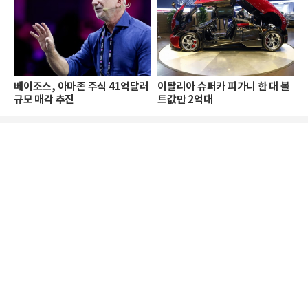
베이조스, 아마존 주식 41억달러
이탈리아 슈퍼카 피가니 한 대 볼
규모 매각 추진
트값만 2억대