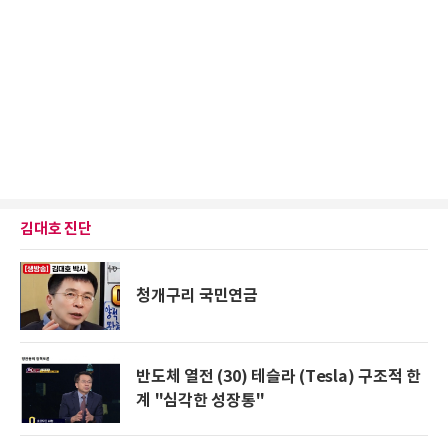
김대호 진단
청개구리 국민연금
반도체 열전 (30) 테슬라 (Tesla) 구조적 한
계 "심각한 성장통"