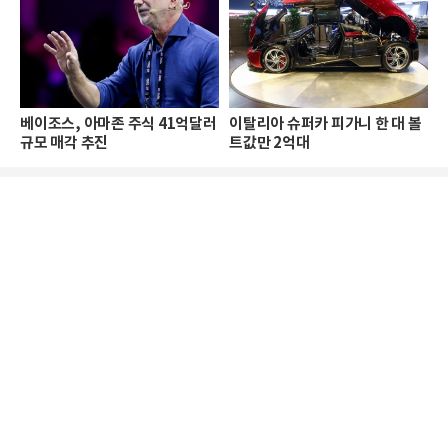
베이조스, 아마존 주식 41억달러
이탈리아 슈퍼카 피가니 한 대 볼
규모 매각 추진
트값만 2억대