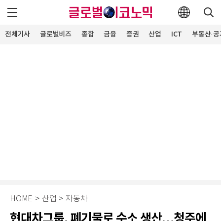
전체기사
글로벌비즈
종합
금융
증권
산업
ICT
부동산·공
HOME
>
산업
>
자동차
현대차그룹, 폐기물로 수소 생산…청주에