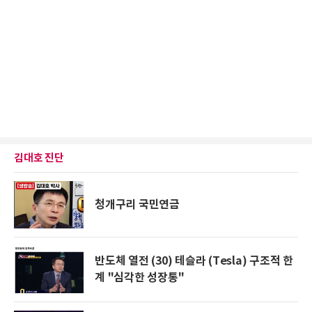
김대호 진단
청개구리 국민연금
반도체 열전 (30) 테슬라 (Tesla) 구조적 한
계 "심각한 성장통"