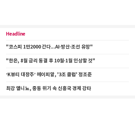
Headline
"코스피 1만2000 간다...AI·방산·조선 유망"
"한은, 8월 금리 동결 후 10월·1월 인상할 것"
‘K뷰티 대장주’ 에이피알, '3조 클럽' 정조준
최강 엘니뇨, 중동 위기 속 신흥국 경제 강타