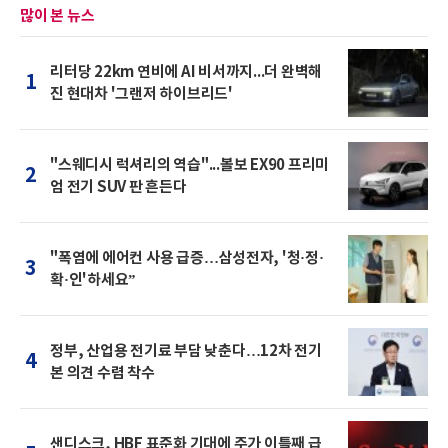
많이 본 뉴스
리터당 22km 연비에 AI 비서까지...더 완벽해
1
진 현대차 '그랜저 하이브리드'
"스웨디시 럭셔리의 역습"...볼보 EX90 프리미
2
엄 전기 SUV 판 흔든다
"폭염에 에어컨 사용 급증…삼성전자, '청·정·
3
확·인'하세요”
정부, 산업용 전기료 부담 낮춘다…12차 전기
4
본 의견 수렴 착수
샌디스크, HBF 표준화 기대에 주가 이틀째 급