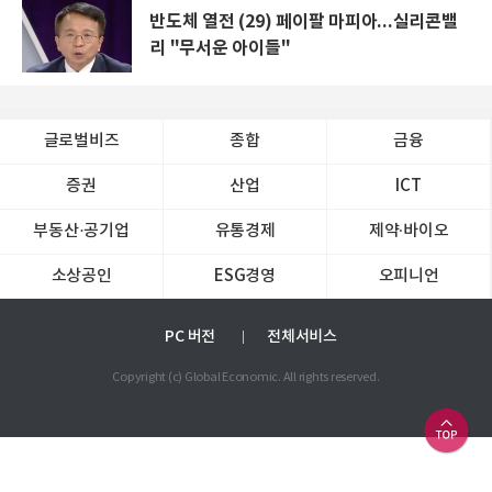
반도체 열전 (29) 페이팔 마피아...실리콘밸
리 "무서운 아이들"
글로벌비즈
종합
금융
증권
산업
ICT
부동산·공기업
유통경제
제약∙바이오
소상공인
ESG경영
오피니언
PC 버전
전체서비스
Copyright (c) Global Economic. All rights reserved.