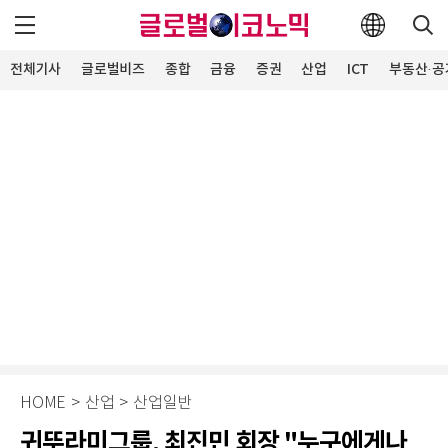
전체기사
글로벌비즈
종합
금융
증권
산업
ICT
부동산·공
HOME
>
산업
>
산업일반
귀뚜라미그룹, 최진민 회장 "누구에게나