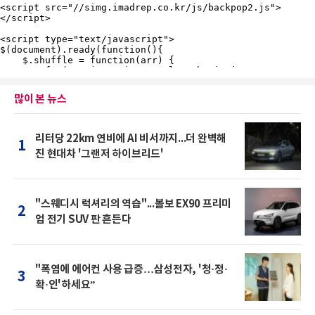
많이 본 뉴스
리터당 22km 연비에 AI 비서까지...더 완벽해
1
진 현대차 '그랜저 하이브리드'
"스웨디시 럭셔리의 역습"...볼보 EX90 프리미
2
엄 전기 SUV 판 흔든다
"폭염에 에어컨 사용 급증…삼성전자, '청·정·
3
확·인'하세요”