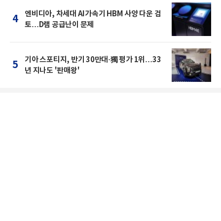
엔비디아, 차세대 AI가속기 HBM 사양 다운 검
4
토…D램 공급난이 문제
기아 스포티지, 반기 30만대·獨 평가 1위…33
5
년 지나도 '판매왕'