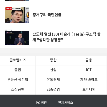
청개구리 국민연금
반도체 열전 (30) 테슬라 (Tesla) 구조적 한
계 "심각한 성장통"
글로벌비즈
종합
금융
증권
산업
ICT
부동산·공기업
유통경제
제약∙바이오
소상공인
ESG경영
오피니언
PC 버전
전체서비스