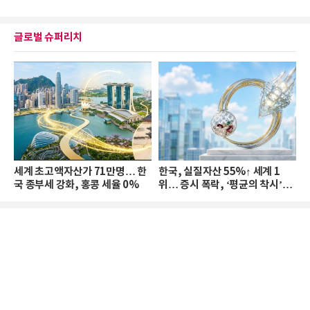
글로벌 슈퍼리치
세계 초고액자산가 71만명… 한
한국, 실질자산 55%↑ 세계 1
국 종부세 강화, 홍콩 세율 0%
위… 증시 폭락, ‘평균의 착시’와
부의 유동성 위기