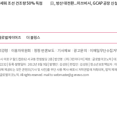
세워 조선 건조량 50% 독점
日, 방산 대전환...미쓰비시, GCAP 공장 신
글로벌게이머즈
더 블링스
리강령
이용자위원회
정정∙반론보도
기사제보
광고문의
이메일무단수집거
시 마포구 월드컵로62 서교동 한림빌딩 2층 | 법인명 : (주)그린미디어 | 제호 : 글로벌이코노믹 | 대표전
2232 | 등록·발행일자 : 2012년 8월 9일 | 발행인 : 김성원 | 편집인 : 김성원 | 청소년보호책임자 : 
 제공되는 모든 콘텐츠(기사 및 사진)를 무단 사용·복사·배포시 저작권법에 저촉되며, 법적 제재
글로벌이코노믹. All rights reserved. mail to
webmaster@g-enews.com