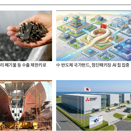
터리 폐기물 등 수출 제한키로
中 반도체 국가펀드, 첨단패키징·AI 칩 집중