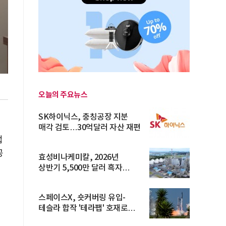
오늘의 주요뉴스
SK하이닉스, 충칭공장 지분
매각 검토…30억달러 자산 재편
업
공
효성비나케미칼, 2026년
상반기 5,500만 달러 흑자
전환… 4대 체...
스페이스X, 숏커버링 유입-
테슬라 합작 '테라팹' 호재로
15.83% ...