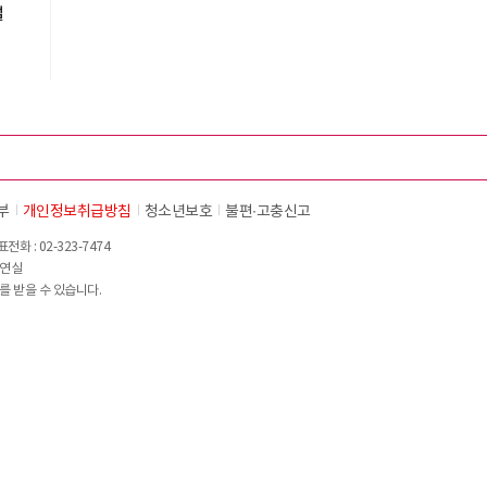
설
부
개인정보취급방침
청소년보호
불편∙고충신고
화 : 02-323-7474
이연실
를 받을 수 있습니다.