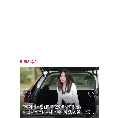
리얼시승기
… “여성·
"에어 서스펜션이 기본이라니!" 갓성비
"디자인 대
미쳤다는 스웨디시 프리미엄 SUV, 볼보 'XC60
크로스오버
B5 울트라'