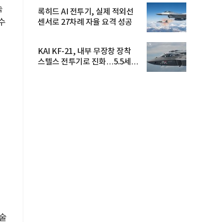
속
록히드 AI 전투기, 실제 적외선
수
센서로 27차례 자율 요격 성공
KAI KF-21, 내부 무장창 장착
스텔스 전투기로 진화…5.5세대
도...
기술