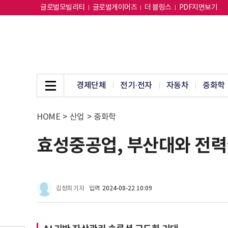
글로벌모빌리티
글로벌게이머즈
더 블링스
PDF지면보기
경제단체
전기·전자
자동차
중화학
HOME
>
산업
>
중화학
효성중공업, 부산대와 전력
김정희 기자
입력
2024-08-22 10:09