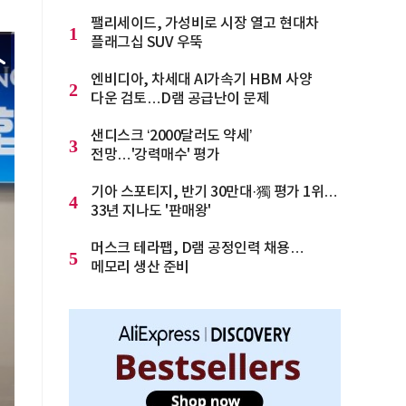
팰리세이드, 가성비로 시장 열고 현대차
1
플래그십 SUV 우뚝
엔비디아, 차세대 AI가속기 HBM 사양
2
다운 검토…D램 공급난이 문제
샌디스크 ‘2000달러도 약세’
3
전망…'강력매수' 평가
기아 스포티지, 반기 30만대·獨 평가 1위…
4
33년 지나도 '판매왕'
머스크 테라팹, D램 공정인력 채용…
5
메모리 생산 준비