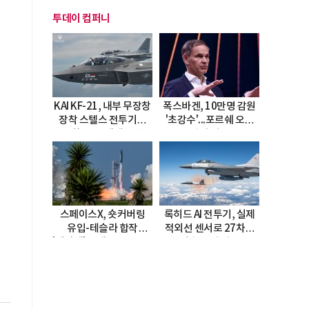
투데이 컴퍼니
KAI KF-21, 내부 무장창
폭스바겐, 10만명 감원
장착 스텔스 전투기로
'초강수'...포르쉐 오너
진화…5.5세대 도약
직접 경고
선언
스페이스X, 숏커버링
록히드 AI 전투기, 실제
유입-테슬라 합작
적외선 센서로 27차례
'테라팹' 호재로 15.83%
자율 요격 성공
급등