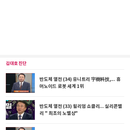
김대호 진단
반도체 열전 (34) 유니트리 宇樹科技,... 휴
머노이드 로봇 세계 1위
반도체 열전 (33) 윌리엄 쇼클리... 실리콘밸
리 " 최초의 노벨상"