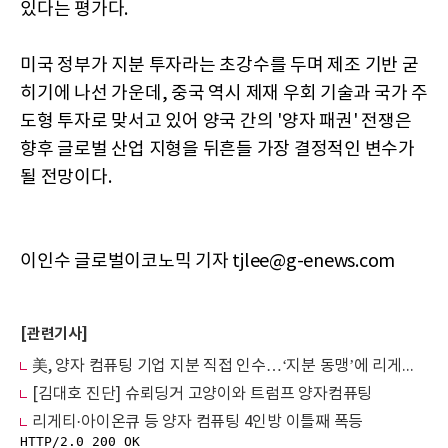
있다는 평가다.
미국 정부가 지분 투자라는 초강수를 두며 제조 기반 굳
히기에 나선 가운데, 중국 역시 제재 우회 기술과 국가 주
도형 투자로 맞서고 있어 양국 간의 '양자 패권' 전쟁은
향후 글로벌 산업 지형을 뒤흔들 가장 결정적인 변수가
될 전망이다.
이인수 글로벌이코노믹 기자 tjlee@g-enews.com
[관련기사]
美, 양자 컴퓨팅 기업 지분 직접 인수…‘지분 동맹’에 리게티·디웨이브 폭발
[김대호 진단] 슈뢰딩거 고양이와 트럼프 양자컴퓨팅
리게티·아이온큐 등 양자 컴퓨팅 4인방 이틀째 폭등