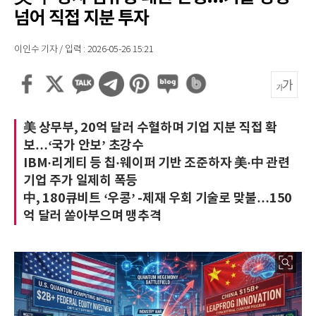
넘어 직접 지분 투자
이인수 기자 / 입력 : 2026-05-26 15:21
美 상무부, 20억 달러 수혈하며 기업 지분 직접 확
보…‘국가 안보’ 초강수
IBM·리게티 등 칩·웨이퍼 기반 조준하자 美·中 관련
기업 주가 일제히 폭등
中, 180큐비트 ‘우콩’ -제재 우회 기술로 맞불…150
억 달러 쏟아부으며 맹추격