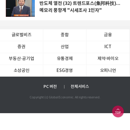
반도체 열전 (32) 트렌드포스(集邦科技)...
메모리 풍향계 "시세조사 1인자"
글로벌비즈
종합
금융
증권
산업
ICT
부동산·공기업
유통경제
제약∙바이오
소상공인
ESG경영
오피니언
PC 버전
전체서비스
Copyright (c) Global Economic. All rights reserved.