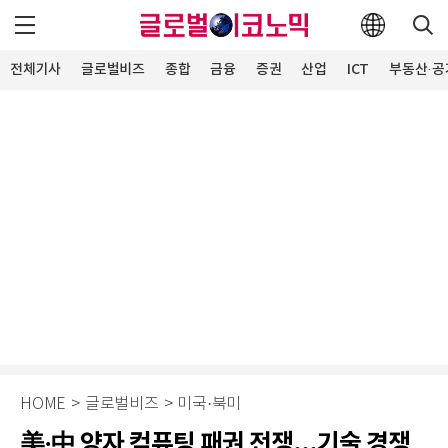
전체기사
글로벌비즈
종합
금융
증권
산업
ICT
부동산·공
HOME
>
글로벌비즈
>
미국·북미
美·中 양자 컴퓨팅 패권 전쟁...기술 경쟁