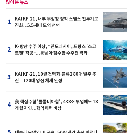
많이 본 뉴스
KAI KF-21, 내부 무장창 장착 스텔스 전투기로
1
진화…5.5세대 도약 선언
K-방산 수주 이상, “인도네시아, 프랑스 '스코
2
르펜' 착공”…동남아 잠수함 수주전 격화
KAI KF-21, 10월 전력화·블록2 80대 발주 추
3
진…120대 양산 체제 완성
美 핵잠수함 '콜롬비아함', 438조 투입에도 18
4
개월 지연…핵억제력 비상
5
테슬라 모델Y L 미국형, 50W 냉각 충전 빠졌다