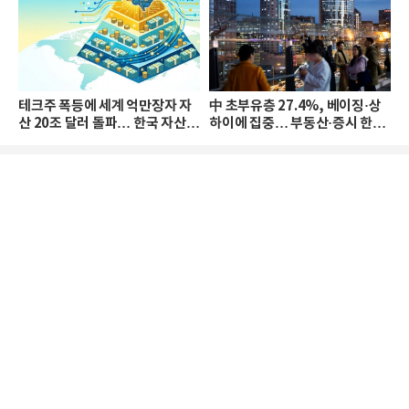
테크주 폭등에 세계 억만장자 자
中 초부유층 27.4%, 베이징·상
산 20조 달러 돌파… 한국 자산
하이에 집중… 부동산·증시 한파
격차 확대
로 자산은 소폭 감소