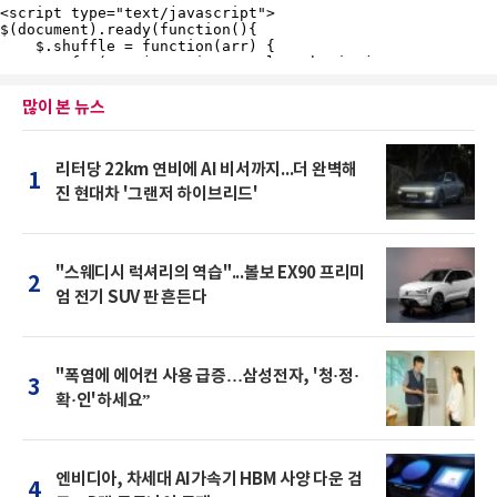
많이 본 뉴스
리터당 22km 연비에 AI 비서까지...더 완벽해
1
진 현대차 '그랜저 하이브리드'
"스웨디시 럭셔리의 역습"...볼보 EX90 프리미
2
엄 전기 SUV 판 흔든다
"폭염에 에어컨 사용 급증…삼성전자, '청·정·
3
확·인'하세요”
엔비디아, 차세대 AI가속기 HBM 사양 다운 검
4