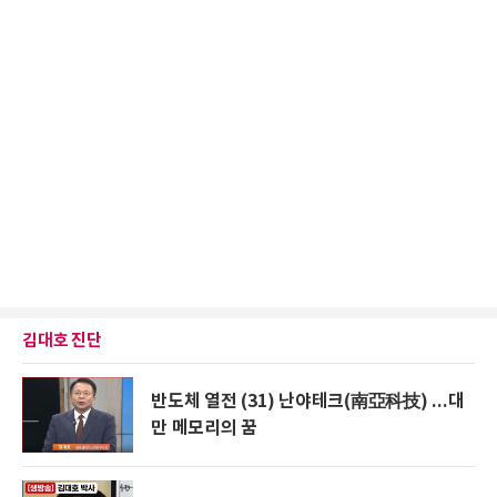
김대호 진단
반도체 열전 (31) 난야테크(南亞科技) ...대
만 메모리의 꿈