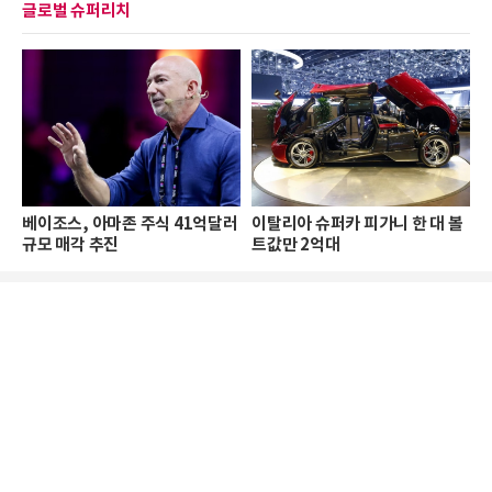
글로벌 슈퍼리치
베이조스, 아마존 주식 41억달러
이탈리아 슈퍼카 피가니 한 대 볼
규모 매각 추진
트값만 2억대