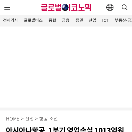
전체기사
글로벌비즈
종합
금융
증권
산업
ICT
부동산·공
HOME
>
산업
>
항공·조선
아시아나항공, 1분기 영업손실 1013억원