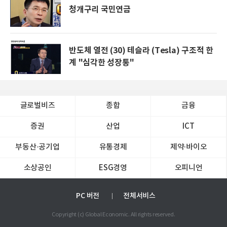
청개구리 국민연금
반도체 열전 (30) 테슬라 (Tesla) 구조적 한
계 "심각한 성장통"
글로벌비즈
종합
금융
증권
산업
ICT
부동산·공기업
유통경제
제약∙바이오
소상공인
ESG경영
오피니언
PC 버전
전체서비스
Copyright (c) Global Economic. All rights reserved.