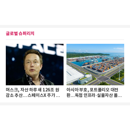
글로벌 슈퍼리치
머스크, 자산 하루 새 126조 원
아시아 부호, 포트폴리오 대전
감소 추산… 스페이스X 주가 하
환…독점 인프라·실물자산 몰린
락 때문
다