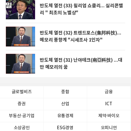
반도체 열전 (33) 윌리엄 쇼클리... 실리콘밸
리 " 최초의 노벨상"
반도체 열전 (32) 트렌드포스(集邦科技)...
메모리 풍향계 "시세조사 1인자"
반도체 열전 (31) 난야테크(南亞科技) ...대
만 메모리의 꿈
글로벌비즈
종합
금융
증권
산업
ICT
부동산·공기업
유통경제
제약∙바이오
소상공인
ESG경영
오피니언