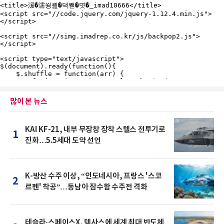
많이 본 뉴스
KAI KF-21, 내부 무장창 장착 스텔스 전투기로
1
진화…5.5세대 도약 선언
K-방산 수주 이상, “인도네시아, 프랑스 '스코
2
르펜' 착공”…동남아 잠수함 수주전 격화
테슬라·스페이스X, 텍사스에 세계 최대 반도체