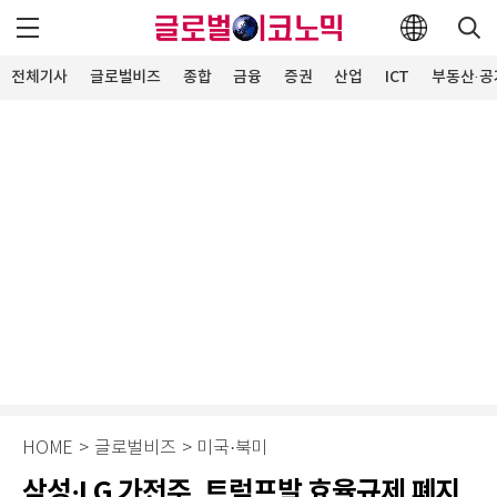
전체기사
글로벌비즈
종합
금융
증권
산업
ICT
부동산·공
HOME
>
글로벌비즈
>
미국·북미
삼성·LG 가전주, 트럼프발 효율규제 폐지