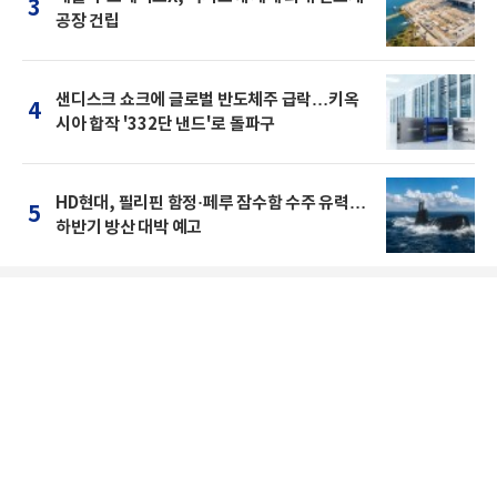
3
공장 건립
샌디스크 쇼크에 글로벌 반도체주 급락…키옥
4
시아 합작 '332단 낸드'로 돌파구
HD현대, 필리핀 함정·페루 잠수함 수주 유력…
5
하반기 방산 대박 예고